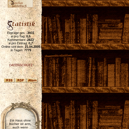
Einträge ges.:
3931
ø pro Tag:
0,5
Kommentare:
2822
ø pro Eintrag:
0,7
Online seit dem:
21.04.2005
in Tagen:
7779
DATENSCHUTZ