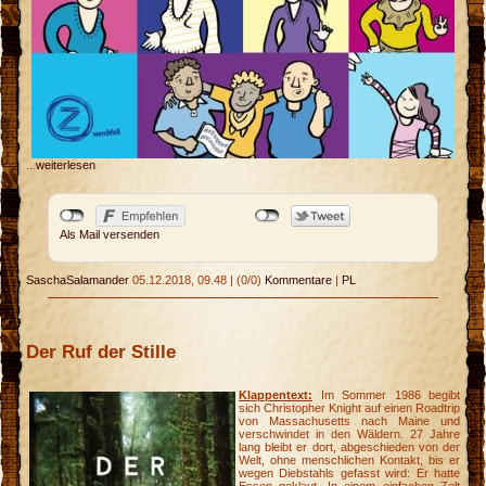
e
r
...
weiterlesen
Als Mail versenden
SaschaSalamander
05.12.2018, 09.48
|
(0/0)
Kommentare
|
PL
Der Ruf der Stille
Klappentext:
Im Sommer 1986 begibt
sich Christopher Knight auf einen Roadtrip
von Massachusetts nach Maine und
verschwindet in den Wäldern. 27 Jahre
lang bleibt er dort, abgeschieden von der
Welt, ohne menschlichen Kontakt, bis er
wegen Diebstahls gefasst wird: Er hatte