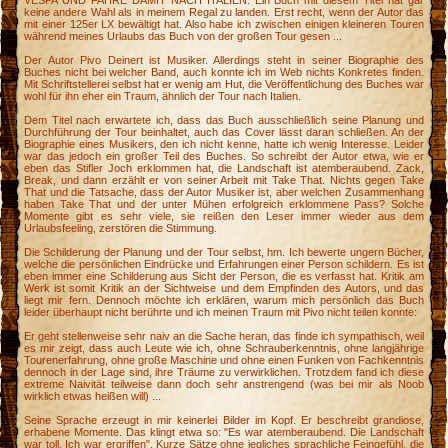
VESPA UND FAHRE DAMIT NACH ITALIEN. Ein Buch mit diesem Titel hat gar
keine andere Wahl als in meinem Regal zu landen. Erst recht, wenn der Autor das
mit einer 125er LX bewältigt hat. Also habe ich zwischen einigen kleineren Touren
während meines Urlaubs das Buch von der großen Tour gesen ...
Der Autor Pivo Deinert ist Musiker. Allerdings steht in seiner Biographie des
Buches nicht bei welcher Band, auch konnte ich im Web nichts Konkretes finden.
Mit Schriftstellerei selbst hat er wenig am Hut, die Veröffentlichung des Buches war
wohl für ihn eher ein Traum, ähnlich der Tour nach Italien.
Dem Titel nach erwartete ich, dass das Buch ausschließlich seine Planung und
Durchführung der Tour beinhaltet, auch das Cover lässt daran schließen. An der
Biographie eines Musikers, den ich nicht kenne, hatte ich wenig Interesse. Leider
war das jedoch ein großer Teil des Buches. So schreibt der Autor etwa, wie er
eben das Stifler Joch erklommen hat, die Landschaft ist atemberaubend. Zack,
Break, und dann erzählt er von seiner Arbeit mit Take That. Nichts gegen Take
That und die Tatsache, dass der Autor Musiker ist, aber welchen Zusammenhang
haben Take That und der unter Mühen erfolgreich erklommene Pass? Solche
Momente gibt es sehr viele, sie reißen den Leser immer wieder aus dem
Urlaubsfeeling, zerstören die Stimmung.
Die Schilderung der Planung und der Tour selbst, hm. Ich bewerte ungern Bücher,
welche die persönlichen Eindrücke und Erfahrungen einer Person schildern. Es ist
eben immer eine Schilderung aus Sicht der Person, die es verfasst hat. Kritik am
Werk ist somit Kritik an der Sichtweise und dem Empfinden des Autors, und das
liegt mir fern. Dennoch möchte ich erklären, warum mich persönlich das Buch
leider überhaupt nicht berührte und ich meinen Traum mit Pivo nicht teilen konnte:
Er geht stellenweise sehr naiv an die Sache heran, das finde ich sympathisch, weil
es mir zeigt, dass auch Leute wie ich, ohne Schrauberkenntnis, ohne langjährige
Tourenerfahrung, ohne große Maschine und ohne einen Funken von Fachkenntnis
dennoch in der Lage sind, ihre Träume zu verwirklichen. Trotzdem fand ich diese
extreme Naivität teilweise dann doch sehr anstrengend (was bei mir als Noob
wirklich etwas heißen will) ...
Seine Sprache erzeugt in mir keinerlei Bilder im Kopf. Er beschreibt grandiose,
erhabene Momente. Das klingt etwa so: "Es war atemberaubend. Die Landschaft
war toll. Ich war ergriffen". Kurze Sätze ohne jegliches sprachliche Feingefühl, die