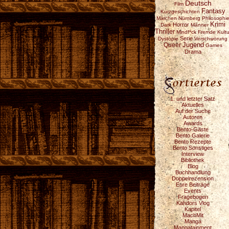
Deutsch
Film
Fantasy
Kurzgeschichten
Märchen
Nürnberg
Philosophi
Krimi
Horror
Dark
Männer
Thriller
Mindf*ck
Fremde Kultu
Serie
Dystopie
Verschwörung
Jugend
Queer
Games
Drama
1. und letzter Satz
Aktuelles
Auf der Suche
Autoren
Awards
Bento-Gäste
Bento Galerie
Bento Rezepte
Bento Sonstiges
Interview
Bibliothek
Blog
Buchhandlung
Doppelrezension
Eure Beiträge
Events
Fragebogen
Kahdors Vlog
Kapitel
MachMit
Manga
Mangatainment