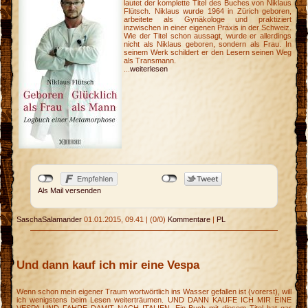
lautet der komplette Titel des Buches von Niklaus
Flütsch. Niklaus wurde 1964 in Zürich geboren,
arbeitete als Gynäkologe und praktiziert
inzwischen in einer eigenen Praxis in der Schweiz.
Wie der Titel schon aussagt, wurde er allerdings
nicht als Niklaus geboren, sondern als Frau. In
seinem Werk schildert er den Lesern seinen Weg
als Transmann.
...
weiterlesen
Als Mail versenden
SaschaSalamander
01.01.2015, 09.41
|
(0/0)
Kommentare
|
PL
Und dann kauf ich mir eine Vespa
Wenn schon mein eigener Traum wortwörtlich ins Wasser gefallen ist (vorerst), will
ich wenigstens beim Lesen weiterträumen. UND DANN KAUFE ICH MIR EINE