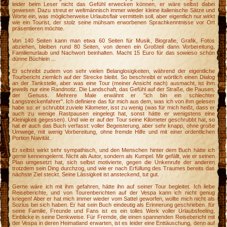
leider beim Leser nicht das Gefühl erwecken können, er wäre selbst dabei
gewesen. Dazu streut er weltmännisch immer wieder kleine italienische Sätze und
Worte ein, was möglicherweise Urlaubsflair vermitteln soll, aber eigentlich nur wirkt
wie ein Tourist, der stolz seine mühsam erworbenen Sprachkenntnisse vor Ort
präsentieren möchte.
Von 140 Seiten kann man etwa 60 Seiten für Musik, Biografie, Grafik, Fotos
abziehen, bleiben rund 80 Seiten, von denen ein Großteil dann Vorbereitung,
Familienurlaub und Nachwort beinhalten. Macht 15 Euro für das sowieso schön
dünne Büchlein ...
Er schreibt zudem von sehr vielen Belanglosigkeiten, während der eigentliche
Tourbericht ziemlich auf der Strecke bleibt. So beschreibt er wörtlich einen Dialog
an der Tankstelle, aber was eine Tour (meiner Ansicht nach) ausmacht, ist ihm
jeweils nur eine Randnotiz. Die Landschaft, das Gefühl auf der Straße, die Pausen,
der Genuss. Mehrere Male erwähnt er "ich bin ein schlechter
Langstreckenfahrer". Ich definiere das für mich aus dem, was ich von ihm gelesen
habe so: er schrubbt zuviele Kilometer, isst zu wenig (was für mich heißt, dass er
auch zu wenige Rastpausen eingelegt hat, sonst hätte er wenigstens eine
Kleinigkeit gegessen). Und wie er auf der Tour seine Kilometer geschrubbt hat, so
hat er auch das Buch verfasst: voller Begeisterung, aber sehr knapp, ohne große
Umwege, mit wenig Vorbereitung, ohne fremde Hilfe und mit einer ordentlichen
Portion Naivität.
Er selbst wirkt sehr sympathisch, und den Menschen hinter dem Buch hätte ich
gerne kennengelernt. Nicht als Autor, sondern als Kumpel. Mir gefällt, wie er seinen
Plan umgesetzt hat, sich selbst motivierte, gegen die Unkenrufe der anderen
trotzdem sein Ding durchzog, und wie er nach Erfüllung des Traumes bereits das
nächste Ziel steckt. Seine Lässigkeit ist ansteckend, tut gut.
Gerne wäre ich mit ihm gefahren, hätte ihn auf seiner Tour begleitet. Ich liebe
Reiseberichte, und von Tourenberichten auf der Vespa kann ich nicht genug
kriegen! Aber er hat mich immer wieder vom Sattel geworfen, wollte mich nicht als
Sozius bei sich haben. Er hat sein Buch eindeutig als Erinnerung geschrieben. für
seine Familie, Freunde und Fans ist es ein tolles Werk voller Urlaubsfeeling,
Einblicke in seine Denkweise. Für Fremde, die einen spannenden Reisebericht mit
der Vespa in deren Heimatland erwarten, ist es leider eine Enttäuschung, denn auf