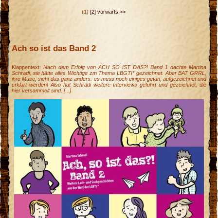
(1)
[2]
vorwärts >>
Ach so ist das Band 2
Klappentext:
Nach dem Erfolg von ACH SO IST DAS?! Band 1 dachte Martina
Schradi, sie hätte alles Wichtige zm Thema LBGTI* gezeichnet. Aber BAT GRRL,
ihre Muse, sieht das ganz anders: es muss noch einiges getan, aufgezeichnet und
erklärt werden! Also hat Schradi weitere Interviews geführt und gezeichnet, die
hier versammelt sind. [...]
n
e
c