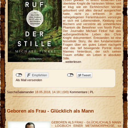
Essen geklaut. In einem einfachen Zelt
überlebte Knight die härtesten Winter, weil
er klug wie ein Eichhörnchen Vorräte
gebunkert und alles darauf ausgerichtet
hatte, nicht zu erfrieren. In den
nahegelegenen Ferienhäusern versorgte
er sich mit Lebensmitteln, Kleidung und
Büchern und verstörte als unheimliches
Phantom die Bewohner von North Pond.
Der Journalist Michael Finkel hat das
außergewöhnliche Leben des Chris
Knight dokumentiert. Entstanden ist eine
fesselnde Story, die den fundamentalen
Fragen über ein gutes Leben nachgeht
und das tief bewegende Porträt eines
Mannes hinterlässt, der sich seinen
Traum erfüllte: ein Leben in absoluter
Stille.
...
weiterlesen
Als Mail versenden
SaschaSalamander
18.05.2018, 14.18
|
(0/0)
Kommentare
|
PL
Geboren als Frau - Glücklich als Mann
GEBOREN ALS FRAU - GLÜCKLICH ALS MANN
- LOGBUCH EINER METARMORPHOSE, so