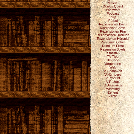
Notizen
Oculus Quest
Passwort
Podcast
Pulp
Rätsel
Rezensionen Buch
Rezension Comic
Rezensionen Film
Rezensionen Hörbuch
Rezensionen Hörspiel
Rund um Bücher
Rund um Filme
Rezension Spiele
Statistik
TV Tipp
Umfrage
Vorgemerkt
Web
V-Gedanken
V-Nürnberg
V-Produkt
V-Rezept
V-Unterwegs
Widmung
Zerlegt
Zitate