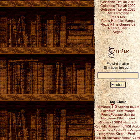
Gelesene Titel ab 2015
Gelesene Titel ab 2020
Gelesene Titel ab 2025
Rezis Romane
Rezis Mix
Rezis Hörspiel Manga
Rezis Filme Games ua
Rezis Queer
Vegan
Es wird in allen
Einträgen gesucht.
Tag-Cloud
Tip
Romantik
Kochen
BDSM
Fachbuch
Tiere
Manga
Schräg
FoundFootage
Abenteuer
Erfahrungen
Reihe
Mindfuck
Historisch
Humor
Komödie
Frauen
Actio
BewusstSein
Sci-Fi
Öko
Vampir
Kinder
Erotik
Biographie
Religion
Animation
Vegan
Comi