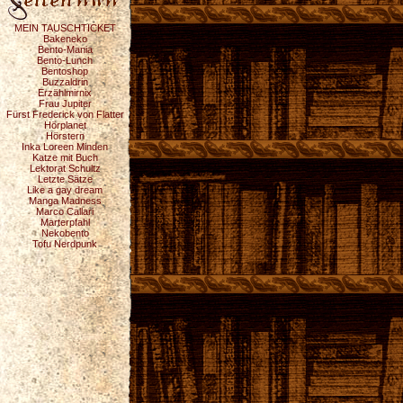
MEIN TAUSCHTICKET
Bakeneko
Bento-Mania
Bento-Lunch
Bentoshop
Buzzaldrin
Erzählmirnix
Frau Jupiter
Fürst Frederick von Flatter
Hörplanet
Hörstern
Inka Loreen Minden
Katze mit Buch
Lektorat Schultz
Letzte Sätze
Like a gay dream
Manga Madness
Marco Callari
Marterpfahl
Nekobento
Tofu Nerdpunk