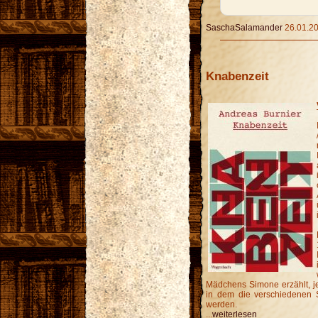
SaschaSalamander
26.01.20
Knabenzeit
Mädchens Simone erzählt, j
in dem die verschiedenen St
werden.
...
weiterlesen