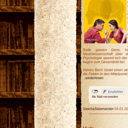
Rolle spielen Gene, H
Neurowissenschaft über 
Psychologie spannt sich der
tragen zum Gesamtbild bei.
Dieses Buch bietet einen akt
die Fakten in den Mittelpunkt
...
weiterlesen
Als Mail versenden
SaschaSalamander
04.01.20