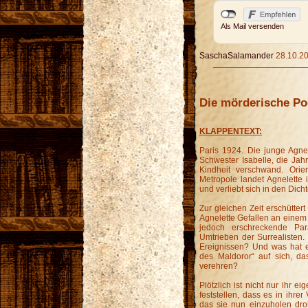
Als Mail versenden
SaschaSalamander
28.10.20
Die mörderische Po
KLAPPENTEXT:
Paris 1924. Die junge Agnel
Schwester Isabelle, die Jah
Kindheit verschwand. Orie
Metropole landet Agnelette
und verliebt sich in den Dich
Zur gleichen Zeit erschütter
Agnelette Gefallen an einem 
jedoch erschreckende Pa
Umtrieben der Surrealisten.
Ereignissen? Und was hat 
des Maldoror“ auf sich, da
verehren?
Plötzlich ist nicht nur ihr 
feststellen, dass es in ihre
das sie nun einzuholen droh