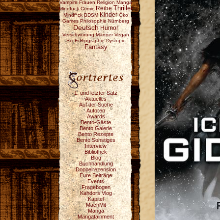
Vampire
Frauen
Religion
Manga
Reihe
Thriller
Mindfuck
Comic
Kinder
Mindf*ck
BDSM
Öko
Games
Philosophie
Nürnberg
Deutsch
Humor
Verschwörung
Männer
Vegan
Sci-Fi
Biographie
Dystopie
Fantasy
1. und letzter Satz
Aktuelles
Auf der Suche
Autoren
Awards
Bento-Gäste
Bento Galerie
Bento Rezepte
Bento Sonstiges
Interview
Bibliothek
Blog
Buchhandlung
Doppelrezension
Eure Beiträge
Events
Fragebogen
Kahdors Vlog
Kapitel
MachMit
Manga
Mangatainment