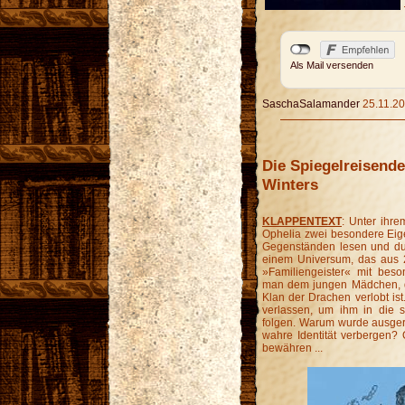
Als Mail versenden
SaschaSalamander
25.11.20
Die Spiegelreisende
Winters
KLAPPENTEXT
: Unter ihrem
Ophelia zwei besondere Eig
Gegenständen lesen und durc
einem Universum, das aus 2
»Familiengeister« mit beso
man dem jungen Mädchen, da
Klan der Drachen verlobt ist
verlassen, um ihm in die 
folgen. Warum wurde ausger
wahre Identität verbergen? 
bewähren ...