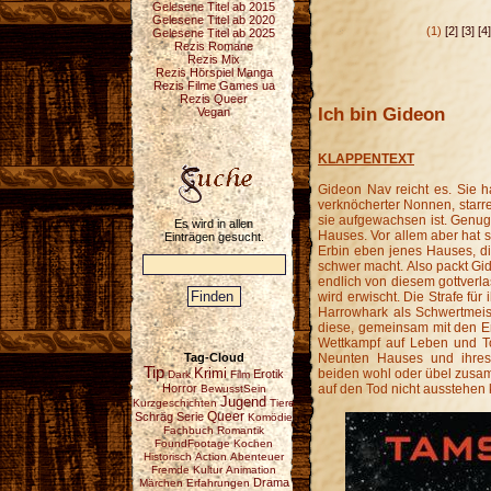
Gelesene Titel ab 2015
Gelesene Titel ab 2020
(1)
[2]
[3]
[4]
Gelesene Titel ab 2025
Rezis Romane
Rezis Mix
Rezis Hörspiel Manga
Rezis Filme Games ua
Rezis Queer
Ich bin Gideon
Vegan
KLAPPENTEXT
Gideon Nav reicht es. Sie 
verknöcherter Nonnen, starr
sie aufgewachsen ist. Genu
Es wird in allen
Hauses. Vor allem aber hat
Einträgen gesucht.
Erbin eben jenes Hauses, di
schwer macht. Also packt Gid
endlich von diesem gottverl
wird erwischt. Die Strafe für
Harrowhark als Schwertmeist
diese, gemeinsam mit den E
Wettkampf auf Leben und T
Tag-Cloud
Neunten Hauses und ihres
Tip
Krimi
beiden wohl oder übel zusa
Erotik
Dark
Film
Horror
auf den Tod nicht ausstehen
BewusstSein
Jugend
Kurzgeschichten
Tiere
Schräg
Serie
Queer
Komödie
Fachbuch
Romantik
FoundFootage
Kochen
Historisch
Action
Abenteuer
Fremde Kultur
Animation
Drama
Märchen
Erfahrungen