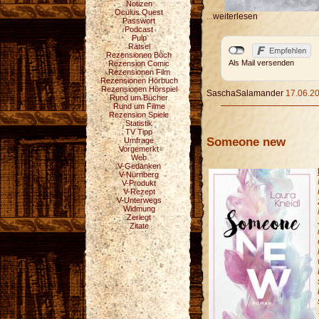
Notizen
Oculus Quest
...
weiterlesen
Passwort
Podcast
Pulp
Rätsel
Rezensionen Buch
Als Mail versenden
Rezension Comic
Rezensionen Film
Rezensionen Hörbuch
Rezensionen Hörspiel
SaschaSalamander
17.06.20
Rund um Bücher
Rund um Filme
Rezension Spiele
Statistik
TV Tipp
Someone new
Umfrage
Vorgemerkt
Web
V-Gedanken
V-Nürnberg
V-Produkt
V-Rezept
V-Unterwegs
Widmung
Zerlegt
Zitate