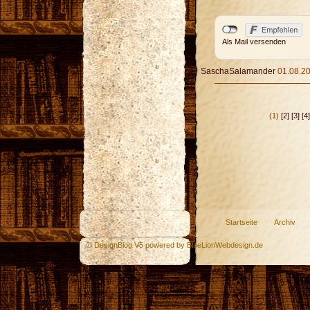
Als Mail versenden
SaschaSalamander
01.08.20
(1)
[2]
[3]
[4]
Startseite
Archiv
© DesignBlog V5 powered by BlueLionWebdesign.de