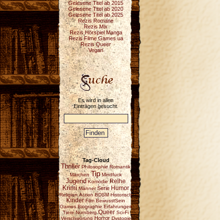
Gelesene Titel ab 2015
Gelesene Titel ab 2020
Gelesene Titel ab 2025
Rezis Romane
Rezis Mix
Rezis Hörspiel Manga
Rezis Filme Games ua
Rezis Queer
Vegan
Es wird in allen
Einträgen gesucht.
Tag-Cloud
Thriller
Philosophie
Romantik
Tip
Märchen
Mindfuck
Jugend
Reihe
Komödie
Krimi
Serie
Humor
Männer
Religion
Action
BDSM
Historisch
Kinder
Film
BewusstSein
Games
Biographie
Erfahrungen
Queer
Tiere
Nürnberg
Sci-Fi
Horror
Verschwörung
Dystopie