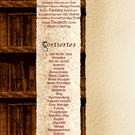
Vampire
Abenteuer
Dark
Kochen
Frauen
Manga
Fremde
Fantasy
Kultur
Fachbuch
Drama
Kurzgeschichten
Öko
Erotik
Animation
FoundFootage
Deutsch
Vegan
Comic
Schräg
Mindf*ck
1. und letzter Satz
Aktuelles
Auf der Suche
Autoren
Awards
Bento-Gäste
Bento Galerie
Bento Rezepte
Bento Sonstiges
Interview
Bibliothek
Blog
Buchhandlung
Doppelrezension
Eure Beiträge
Events
Fragebogen
Kahdors Vlog
Kapitel
MachMit
Manga
Mangatainment
Notizen