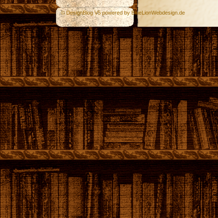
© DesignBlog V5 powered by BlueLionWebdesign.de