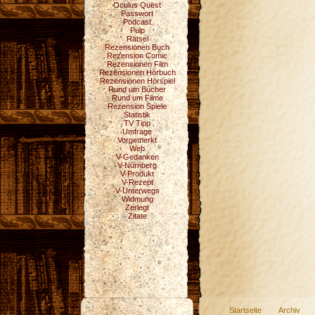
Oculus Quest
Passwort
Podcast
Pulp
Rätsel
Rezensionen Buch
Rezension Comic
Rezensionen Film
Rezensionen Hörbuch
Rezensionen Hörspiel
Rund um Bücher
Rund um Filme
Rezension Spiele
Statistik
TV Tipp
Umfrage
Vorgemerkt
Web
V-Gedanken
V-Nürnberg
V-Produkt
V-Rezept
V-Unterwegs
Widmung
Zerlegt
Zitate
Startseite
Archiv