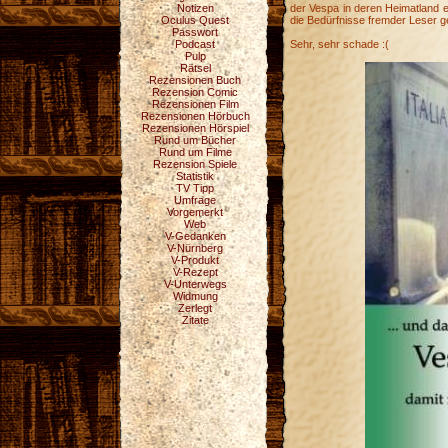
Notizen
der Vespa in deren Heimatland e
Oculus Quest
die Bedürfnisse fremder Leser ge
Passwort
Podcast
Sehr, sehr schade :(
Pulp
Rätsel
Rezensionen Buch
Rezension Comic
Rezensionen Film
Rezensionen Hörbuch
Rezensionen Hörspiel
Rund um Bücher
Rund um Filme
Rezension Spiele
Statistik
TV Tipp
Umfrage
Vorgemerkt
Web
V-Gedanken
V-Nürnberg
V-Produkt
V-Rezept
V-Unterwegs
Widmung
Zerlegt
Zitate