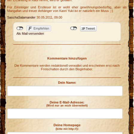
der Erzählung in Kauf nimmt, wird er gefallen.
Für Einsteiger und Erstleser ist er wohl eher gewöhnungsbedürftig, aber als
Mangafan und treuer Anhänger von Kaori Yuki ist er natürlich ein Muss ;-)
SaschaSalamander
30.05.2011, 09.00
Als Mail versenden
Kommentare hinzufügen
Die Kommentare werden redaktionell verwaltet und erscheinen erst nach
Freischalten durch den Bloginhaber.
Dein Name:
Deine E-Mail-Adresse:
(Wird nur an mich übermittelt)
Deine Homepage
:
(bitte mit http://)