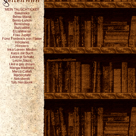
MEIN TAUSCHTICKET
Bakeneko
Bento-Mania
Bento-Lunch
Bentoshop
Buzzaldrin
Erzählmirnix
Frau Jupiter
Fürst Frederick von Flatter
Hörplanet
Hörstern
Inka Loreen Minden
Katze mit Buch
Lektorat Schultz
Letzte Sätze
Like a gay dream
Manga Madness
Marco Callari
Marterpfahl
Nekobento
Tofu Nerdpunk