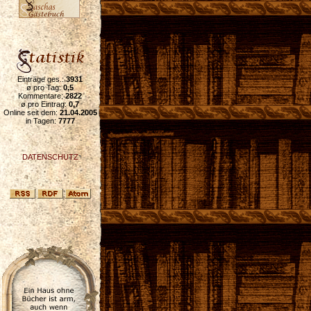
Einträge ges.:
3931
ø pro Tag:
0,5
Kommentare:
2822
ø pro Eintrag:
0,7
Online seit dem:
21.04.2005
in Tagen:
7777
DATENSCHUTZ