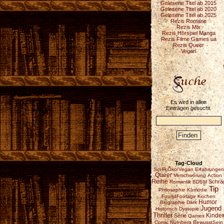
Gelesene Titel ab 2015
Gelesene Titel ab 2020
Gelesene Titel ab 2025
Rezis Romane
Rezis Mix
Rezis Hörspiel Manga
Rezis Filme Games ua
Rezis Queer
Vegan
Es wird in allen
Einträgen gesucht.
Tag-Cloud
Sci-Fi
Öko
Vegan
Erfahrungen
Queer
Verschwörung
Action
Reihe
Schrä
Romantik
BDSM
Tip
Philosophie
Komödie
FoundFootage
Kochen
Humor
Biographie
Dark
Jugend
Historisch
Dystopie
Thriller
Serie
Kinder
Games
Comic
Nürnberg
BewusstSein