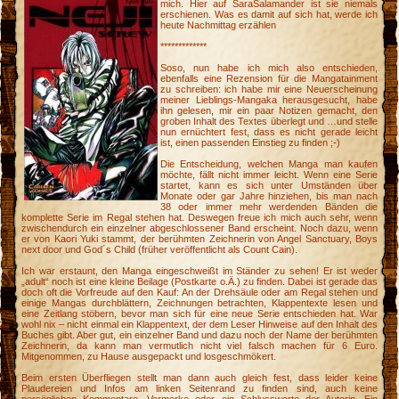
mich. Hier auf SaraSalamander ist sie niemals
erschienen. Was es damit auf sich hat, werde ich
heute Nachmittag erzählen
*************
Soso, nun habe ich mich also entschieden,
ebenfalls eine Rezension für die Mangatainment
zu schreiben: ich habe mir eine Neuerscheinung
meiner Lieblings-Mangaka herausgesucht, habe
ihn gelesen, mir ein paar Notizen gemacht, den
groben Inhalt des Textes überlegt und …und stelle
nun ernüchtert fest, dass es nicht gerade leicht
ist, einen passenden Einstieg zu finden ;-)
Die Entscheidung, welchen Manga man kaufen
möchte, fällt nicht immer leicht. Wenn eine Serie
startet, kann es sich unter Umständen über
Monate oder gar Jahre hinziehen, bis man nach
38 oder immer mehr werdenden Bänden die
komplette Serie im Regal stehen hat. Deswegen freue ich mich auch sehr, wenn
zwischendurch ein einzelner abgeschlossener Band erscheint. Noch dazu, wenn
er von Kaori Yuki stammt, der berühmten Zeichnerin von Angel Sanctuary, Boys
next door und God´s Child (früher veröffentlicht als Count Cain).
Ich war erstaunt, den Manga eingeschweißt im Ständer zu sehen! Er ist weder
„adult“ noch ist eine kleine Beilage (Postkarte o.Ä.) zu finden. Dabei ist gerade das
doch oft die Vorfreude auf den Kauf: An der Drehsäule oder am Regal stehen und
einige Mangas durchblättern, Zeichnungen betrachten, Klappentexte lesen und
eine Zeitlang stöbern, bevor man sich für eine neue Serie entschieden hat. War
g
wohl nix – nicht einmal ein Klappentext, der dem Leser Hinweise auf den Inhalt des
Buches gibt. Aber gut, ein einzelner Band und dazu noch der Name der berühmten
Zeichnerin, da kann man vermutlich nicht viel falsch machen für 6 Euro.
Mitgenommen, zu Hause ausgepackt und losgeschmökert.
Beim ersten Überfliegen stellt man dann auch gleich fest, dass leider keine
Plaudereien und Infos am linken Seitenrand zu finden sind, auch keine