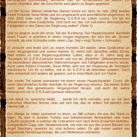
persönlichen Kommentare, Vermerke oder ein Schlussworte der Autorin. Ein
k
kurzer Überblick über die Geschichte wird gleich zu Beginn gegeben:
a
„Ich bin Screw. Meinen wirklichen Namen kenne ich nicht. Im Jahr 1992 wurden
meine Freundin Snow White und ich umgebracht und anschließend eingefroren. Im
Jahr 2033 holte mich die Regierung G.E.R.A ins Leben zurück. Ich bin ein
Wiederkehrer ohne Gedächtnis. Und nicht nur das: Ich soll meine übernatürlichen
Fähigkeiten in den Dienst der Regierung stellen!“ (Seite 1)
Und so beginnt auch der erste Teil der Erzählung: Der Hauptcharakter durchlebt
einen Traum, in welchem er einem Jungen begegnet, der sich ihm als „Screw“
vorstellt, als eine Schraube unter vielen (Jap. Neji = engl. Screw = Schraube).
Er erwacht und findet sich an einem fremden Ort wieder, ohne Gedächtnis an
seine Vergangenheit und seinen Namen. Er nennt sich daraufhin selbst Screw.
Bald erfährt er vom Regierungsarbeiter Luther, dass er 41 Jahre lang als
Testobjekt für G.E.R.A benutzt wurde und nun als „Rebirther“ (Wiedergeborener)
mit besonderen übersinnlichen Wahrnehmungen und Fähigkeiten erweckt wurde.
Auch seine frühere Freundin, Snow White, wird von der Regierung als Testobjekt
missbraucht. Um ihr zu helfen, soll er für G.E.R.A als Attentäter arbeiten. Doch
alles entwickelt sich anders als geplant, und er entschließt sich zur Flucht …
Der zweite Teil startet unerwartet mit einem neuen Hauptcharakter: Cross, der
seine übersinnlichen Kräfte ebenfalls für die Regierung einsetzt. Die beiden finden
mehr über ihre gemeinsame Vergangenheit heraus, und auch der wahre
Hintergrund von G.E.R.A wird genauer beleuchtet, …
Und damit es spannend bleibt, … werde ich nicht verraten, was es mit dem
hübschen Mädchen Norma Jean auf sich hat, das im dritten Teil plötzlich vom
Himmel fällt ;-)
Der Manga ist relativ spannend zu lesen, es fällt schwer, ihn aus der Hand zu
legen. Es wird in dunklen Farben und beklemmender Atmosphäre eine nahe
Zukunft vorgestellt, in welcher die Charaktere sich nach ihrem Erwachen befinden.
Gelegentliche Gags oder Situationskomik, wie man sie aus den ersten Bänden von
Angel Sanctuary gewohnt ist, sind äußerst selten. Es gibt immer wieder neu
beginnende Handlungsstränge, die zum Weiterlesen animieren.