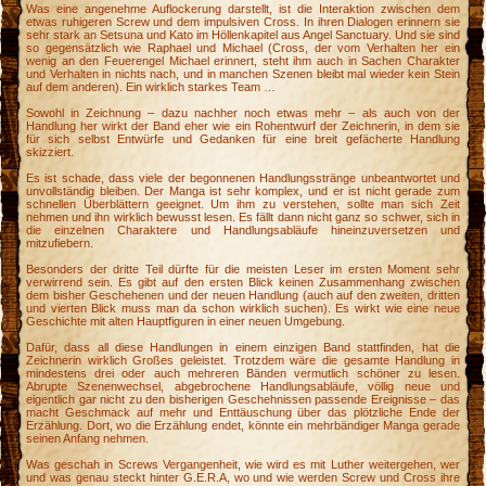
Was eine angenehme Auflockerung darstellt, ist die Interaktion zwischen dem
etwas ruhigeren Screw und dem impulsiven Cross. In ihren Dialogen erinnern sie
sehr stark an Setsuna und Kato im Höllenkapitel aus Angel Sanctuary. Und sie sind
so gegensätzlich wie Raphael und Michael (Cross, der vom Verhalten her ein
wenig an den Feuerengel Michael erinnert, steht ihm auch in Sachen Charakter
und Verhalten in nichts nach, und in manchen Szenen bleibt mal wieder kein Stein
auf dem anderen). Ein wirklich starkes Team …
Sowohl in Zeichnung – dazu nachher noch etwas mehr – als auch von der
Handlung her wirkt der Band eher wie ein Rohentwurf der Zeichnerin, in dem sie
für sich selbst Entwürfe und Gedanken für eine breit gefächerte Handlung
skizziert.
Es ist schade, dass viele der begonnenen Handlungsstränge unbeantwortet und
unvollständig bleiben. Der Manga ist sehr komplex, und er ist nicht gerade zum
schnellen Überblättern geeignet. Um ihm zu verstehen, sollte man sich Zeit
nehmen und ihn wirklich bewusst lesen. Es fällt dann nicht ganz so schwer, sich in
die einzelnen Charaktere und Handlungsabläufe hineinzuversetzen und
mitzufiebern.
Besonders der dritte Teil dürfte für die meisten Leser im ersten Moment sehr
verwirrend sein. Es gibt auf den ersten Blick keinen Zusammenhang zwischen
dem bisher Geschehenen und der neuen Handlung (auch auf den zweiten, dritten
und vierten Blick muss man da schon wirklich suchen). Es wirkt wie eine neue
Geschichte mit alten Hauptfiguren in einer neuen Umgebung.
Dafür, dass all diese Handlungen in einem einzigen Band stattfinden, hat die
Zeichnerin wirklich Großes geleistet. Trotzdem wäre die gesamte Handlung in
mindestens drei oder auch mehreren Bänden vermutlich schöner zu lesen.
Abrupte Szenenwechsel, abgebrochene Handlungsabläufe, völlig neue und
eigentlich gar nicht zu den bisherigen Geschehnissen passende Ereignisse – das
macht Geschmack auf mehr und Enttäuschung über das plötzliche Ende der
Erzählung. Dort, wo die Erzählung endet, könnte ein mehrbändiger Manga gerade
seinen Anfang nehmen.
Was geschah in Screws Vergangenheit, wie wird es mit Luther weitergehen, wer
und was genau steckt hinter G.E.R.A, wo und wie werden Screw und Cross ihre