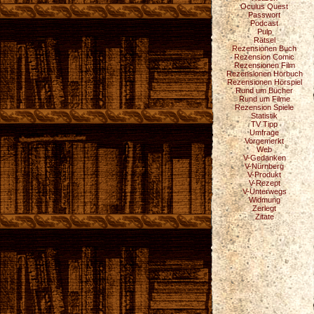
Oculus Quest
Passwort
Podcast
Pulp
Rätsel
Rezensionen Buch
Rezension Comic
Rezensionen Film
Rezensionen Hörbuch
Rezensionen Hörspiel
Rund um Bücher
Rund um Filme
Rezension Spiele
Statistik
TV Tipp
Umfrage
Vorgemerkt
Web
V-Gedanken
V-Nürnberg
V-Produkt
V-Rezept
V-Unterwegs
Widmung
Zerlegt
Zitate