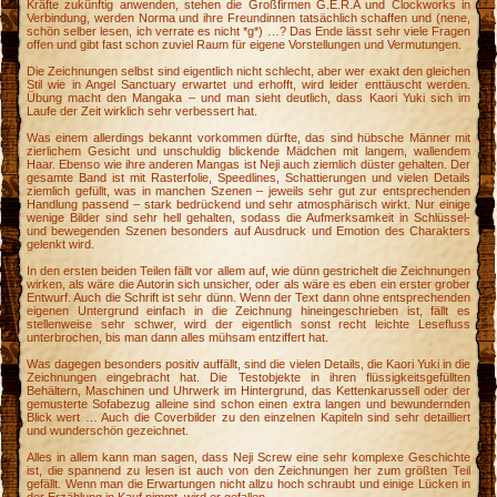
Kräfte zukünftig anwenden, stehen die Großfirmen G.E.R.A und Clockworks in
Verbindung, werden Norma und ihre Freundinnen tatsächlich schaffen und (nene,
schön selber lesen, ich verrate es nicht *g*) …? Das Ende lässt sehr viele Fragen
offen und gibt fast schon zuviel Raum für eigene Vorstellungen und Vermutungen.
Die Zeichnungen selbst sind eigentlich nicht schlecht, aber wer exakt den gleichen
Stil wie in Angel Sanctuary erwartet und erhofft, wird leider enttäuscht werden.
Übung macht den Mangaka – und man sieht deutlich, dass Kaori Yuki sich im
Laufe der Zeit wirklich sehr verbessert hat.
Was einem allerdings bekannt vorkommen dürfte, das sind hübsche Männer mit
zierlichem Gesicht und unschuldig blickende Mädchen mit langem, wallendem
Haar. Ebenso wie ihre anderen Mangas ist Neji auch ziemlich düster gehalten. Der
gesamte Band ist mit Rasterfolie, Speedlines, Schattierungen und vielen Details
ziemlich gefüllt, was in manchen Szenen – jeweils sehr gut zur entsprechenden
Handlung passend – stark bedrückend und sehr atmosphärisch wirkt. Nur einige
wenige Bilder sind sehr hell gehalten, sodass die Aufmerksamkeit in Schlüssel-
und bewegenden Szenen besonders auf Ausdruck und Emotion des Charakters
gelenkt wird.
In den ersten beiden Teilen fällt vor allem auf, wie dünn gestrichelt die Zeichnungen
wirken, als wäre die Autorin sich unsicher, oder als wäre es eben ein erster grober
Entwurf. Auch die Schrift ist sehr dünn. Wenn der Text dann ohne entsprechenden
eigenen Untergrund einfach in die Zeichnung hineingeschrieben ist, fällt es
stellenweise sehr schwer, wird der eigentlich sonst recht leichte Lesefluss
unterbrochen, bis man dann alles mühsam entziffert hat.
Was dagegen besonders positiv auffällt, sind die vielen Details, die Kaori Yuki in die
Zeichnungen eingebracht hat. Die Testobjekte in ihren flüssigkeitsgefüllten
Behältern, Maschinen und Uhrwerk im Hintergrund, das Kettenkarussell oder der
gemusterte Sofabezug alleine sind schon einen extra langen und bewundernden
Blick wert … Auch die Coverbilder zu den einzelnen Kapiteln sind sehr detailliert
und wunderschön gezeichnet.
Alles in allem kann man sagen, dass Neji Screw eine sehr komplexe Geschichte
ist, die spannend zu lesen ist auch von den Zeichnungen her zum größten Teil
gefällt. Wenn man die Erwartungen nicht allzu hoch schraubt und einige Lücken in