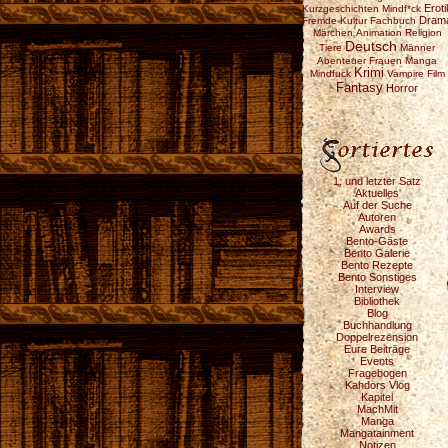
Eroti
Kurzgeschichten
Mindf*ck
Dram
Fremde Kultur
Fachbuch
Märchen
Animation
Religion
Deutsch
Tiere
Männer
Abenteuer
Frauen
Manga
Krimi
Mindfuck
Vampire
Film
Fantasy
Horror
1. und letzter Satz
Aktuelles
Auf der Suche
Autoren
Awards
Bento-Gäste
Bento Galerie
Bento Rezepte
Bento Sonstiges
Interview
Bibliothek
Blog
Buchhandlung
Doppelrezension
Eure Beiträge
Events
Fragebogen
Kahdors Vlog
Kapitel
MachMit
Manga
Mangatainment
Notizen