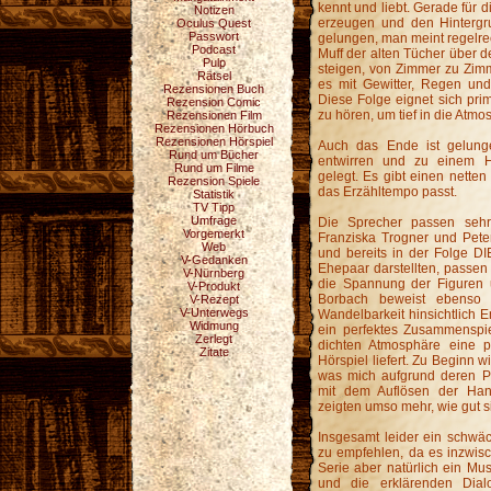
kennt und liebt. Gerade für 
Notizen
erzeugen und den Hintergru
Oculus Quest
Passwort
gelungen, man meint regelre
Podcast
Muff der alten Tücher über d
Pulp
steigen, von Zimmer zu Zim
Rätsel
es mit Gewitter, Regen und
Rezensionen Buch
Diese Folge eignet sich pri
Rezension Comic
zu hören, um tief in die Atm
Rezensionen Film
Rezensionen Hörbuch
Rezensionen Hörspiel
Auch das Ende ist gelung
Rund um Bücher
entwirren und zu einem H
Rund um Filme
gelegt. Es gibt einen nette
Rezension Spiele
das Erzähltempo passt.
Statistik
TV Tipp
Umfrage
Die Sprecher passen sehr
Vorgemerkt
Franziska Trogner und Pete
Web
und bereits in der Folge
V-Gedanken
Ehepaar darstellten, passe
V-Nürnberg
die Spannung der Figuren u
V-Produkt
Borbach beweist ebenso 
V-Rezept
V-Unterwegs
Wandelbarkeit hinsichtlich E
Widmung
ein perfektes Zusammenspie
Zerlegt
dichten Atmosphäre eine pr
Zitate
Hörspiel liefert. Zu Beginn w
was mich aufgrund deren Pro
mit dem Auflösen der Han
zeigten umso mehr, wie gut s
Insgesamt leider ein schwäch
zu empfehlen, da es inzwisc
Serie aber natürlich ein M
und die erklärenden Dial