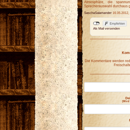
Atmosphäre, die spannu
Sprecherauswahl durchaus 
SaschaSalamander
16.05.2012,
Als Mail versenden
Komm
Die Kommentare werden redak
Freischalt
De
(Wird