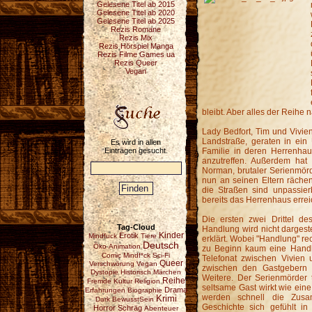
Gelesene Titel ab 2015
Gelesene Titel ab 2020
Gelesene Titel ab 2025
Rezis Romane
Rezis Mix
Rezis Hörspiel Manga
Rezis Filme Games ua
Rezis Queer
Vegan
bleibt. Aber alles der Reihe 
Lady Bedfort, Tim und Vivie
Landstraße, geraten in ein
Es wird in allen
Einträgen gesucht.
Familie in deren Herrenhau
anzutreffen. Außerdem hat 
Norman, brutaler Serienmörde
nun an seinen Eltern rächen
die Straßen sind unpassier
bereits das Herrenhaus erreic
Die ersten zwei Drittel de
Tag-Cloud
Handlung wird nicht dargeste
Erotik
Kinder
Mindfuck
Tiere
erklärt. Wobei "Handlung" re
Deutsch
Öko
Animation
zu Beginn kaum eine Handl
Comic
Mindf*ck
Sci-Fi
Telefonat zwischen Vivien 
Queer
Verschwörung
Vegan
zwischen den Gastgebern 
Dystopie
Historisch
Märchen
Weitere. Der Serienmörder t
Reihe
Fremde Kultur
Religion
seltsame Gast wirkt wie ein
Drama
Erfahrungen
Biographie
werden schnell die Zus
Krimi
Dark
BewusstSein
Geschichte sich gefühlt in
Horror
Schräg
Abenteuer