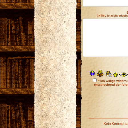
( HTML ist
nicht
erlaubt
* Ich willige wider
entsprechend der fol
Kein Kommentar