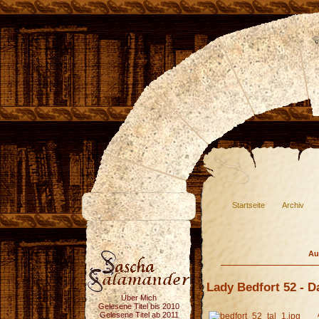
Startseite
Archiv
Au
Lady Bedfort 52 - D
Über Mich
Gelesene Titel bis 2010
Gelesene Titel ab 2011