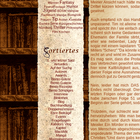
Fantasy
Meiner Ansicht nach hätte
Männer
Drittel kürzen können, sod
Humor
FoundFootage
Jugend
gewinnt.
BDSM
Vampire
Fachbuch
Manga
Romantik
Tip
Auch empfand ich das Hande
Frauen
Action
Komödie
Serie
Games
Kurzgeschichten
unpassend. Tim ist alleine m
Thriller
Nürnberg
Philosophie
und spricht ihn / sie einfach
Film
Kochen
scheint sich keine Gedanken
Ehemann der Familie stirbt,
eher wie nebenbei, Lady Be
sogar mit einem lapidaren "D
Millers "Scherz" "Da könnte 
recht an und wirkt im Zusa
Es mag sein, dass die Prot
1. und letzter Satz
das Verbrechen gewohnt sind
Aktuelles
hier eine Kaltblütigkeit aus,
Auf der Suche
Autoren
dieser Folge eine Ausnahme d
Awards
dennoch gut zu Gesicht gest
Bento-Gäste
Bento Galerie
Nein, leider hat mich DA
Bento Rezepte
Endes nicht überzeugt. Die
Bento Sonstiges
letzten Folgen oder gar de
Interview
Bibliothek
habe zwischen Folge 51 un
Blog
Beginn der Serie gehört, soda
Buchhandlung
Doppelrezension
Trotzdem, nur schlecht war 
Eure Beiträge
hervorzuheben: Wie man bere
Events
eine durch und durch klass
Fragebogen
Kahdors Vlog
Meister. Ein Mörder in einem
Kapitel
von Menschen abgeschlosse
MachMit
angedeutete Thema der zehn 
Manga
Christies "Und dann gabs kei
Mangatainment