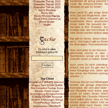
inzwischen oft genug gepostet 
Gelesene Titel ab 2015
Leute die entsprechenden Rez
Gelesene Titel ab 2020
Hörspiel, ist was für Kinder".
Gelesene Titel ab 2025
Rezis Romane
Eben nicht! Es gibt einige Seri
Rezis Mix
nicht Zeit und Möglichkeit, übe
Rezis Hörspiel Manga
könnte. Denn Hörspiele gibt es
Rezis Filme Games ua
erwachsene Hörer ansprechen,
Rezis Queer
immer mehr. Die Auswahl der G
Vegan
Herzblut in ihre Produkte. In
Krimifan über den Horrorfreak h
viele Serien wurden einfach abg
Klar gibt es Nerds, denen reine
gern). Und logisch gibt es Kinde
wir ehemaligen "Kassettenkinder
Es wird in allen
Aber nicht jeder ist ein Hörnerd
Einträgen gesucht.
gleichzeitig möchte er aber
Nachdenken anregt und das Gefü
Gedudel vertan zu haben. Beides
Auch, wenn Du nicht unbedingt e
einfach mal aus! Es gibt eine M
keine Rangfolge sein, daher alph
das würde den Rahmen sprengen.
nehmen ;-)
Tag-Cloud
Fantasy
Und was Mozart und Mindnapping 
Biographie
Historisch
wurden wie gesagt eingestam
Queer
Religion
Dark
BDSM
Konzepten, die sich aber leider 
Öko
Animation
Fremde Kultur
und Hörspiele noch immer gege
Männer
Action
Vegan
schon so vielen Serien hinterh
Verschwörung
Kurzgeschichten
Hörspiele rein (Youtube Hörpro
Kinder
Komödie
Romantik
Euch selbst davon, dass es Hörs
Vampire
Erfahrungen
Manga
absolut verdient hätten! Und we
FoundFootage
Dystopie
kommt direkt nach Hause. Ode
Deutsch
BewusstSein