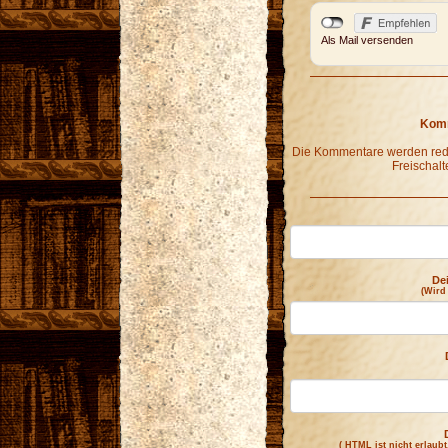
Als Mail versenden
Komm
Die Kommentare werden redak
Freischalt
De
(Wird
( HTML ist
nicht
erlaubt