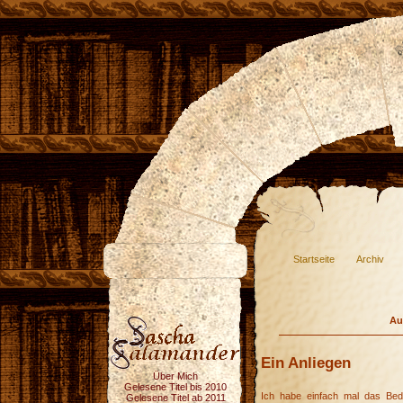
Startseite
Archiv
Au
Ein Anliegen
Über Mich
Gelesene Titel bis 2010
Ich habe einfach mal das Bed
Gelesene Titel ab 2011