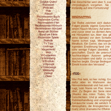
Oculus Quest
Die Geschichte wird über 5 z
Passwort
chronologisch vorgehen. Sie 
Podcast
inständig auf eine Fortsetzung!
Pulp
Rätsel
Rezensionen Buch
MINDNAPPING
Rezension Comic
Rezensionen Film
Die Reihe zeichnet sich dadur
Rezensionen Hörbuch
Folgen jeweils eigene Geschicht
Rezensionen Hörspiel
einem Hauch Mystery. Auf jeden 
Rund um Bücher
und zuvor einer so dichten Atm
Rund um Filme
mit Hörspielen tun. Aber das gi
Rezension Spiele
anno damals) vor dem Schlafen
Statistik
Name schon sagt, Mindnapping
TV Tipp
Mindfuck. Ein Genre, das ich üb
Umfrage
irgendwo Erwähnung fand (mir f
Vorgemerkt
sehr wenige Folgen überlebt).
Web
geschaffen. Durch die untersc
V-Gedanken
hochkarätigen Autoren geli
V-Nürnberg
auszuschalten und dafür zu sor
V-Produkt
Macher begibt. Einzige Bedingun
V-Rezept
Eintritt kostet den Verstand" ...
V-Unterwegs
Widmung
Zerlegt
>
POE
<
Zitate
Wer Poe liebt, ist hier richtig. 
dafür aber im Wahnsinn des
Nervenheilanstalt und hat sein 
sagt, sein Name sei Poe. Imme
über. Zu Beginn der Serie nim
(Maske des roten Todes, Gr
Geschichten. Und je weiter die 
Rahmenhandlung und ursprüngli
Geräusche sowie die wirklich h
Atmosphäre, die ihresgleichen 
Ganz ohne dramatische Effekte od