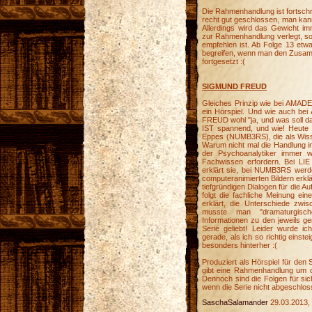
Die Rahmenhandlung ist fortschr
recht gut geschlossen, man kann
Allerdings wird das Gewicht im
zur Rahmenhandlung verlegt, so
empfehlen ist. Ab Folge 13 etwa
begreifen, wenn man den Zusamm
fortgesetzt :(
SIGMUND FREUD
Gleiches Prinzip wie bei AMADEU
ein Hörspiel. Und wie auch b
FREUD wohl "ja, und was soll da
IST spannend, und wie! Heute 
Eppes (NUMB3RS), die als Wissen
Warum nicht mal die Handlung in
der Psychoanalytiker immer w
Fachwissen erfordern. Bei LI
erklärt sie, bei NUMB3RS wer
computeranimierten Bildern erkl
tiefgründigen Dialogen für die 
folgt die fachliche Meinung ei
erklärt, die Unterschiede zwisc
musste man "dramaturgisc
Informationen zu den jeweils g
Serie geliebt! Leider wurde 
gerade, als ich so richtig einste
besonders hinterher :(
Produziert als Hörspiel für den
gibt eine Rahmenhandlung um di
Dennoch sind die Folgen für sic
wenn die Serie nicht abgeschloss
SaschaSalamander
29.03.2013,