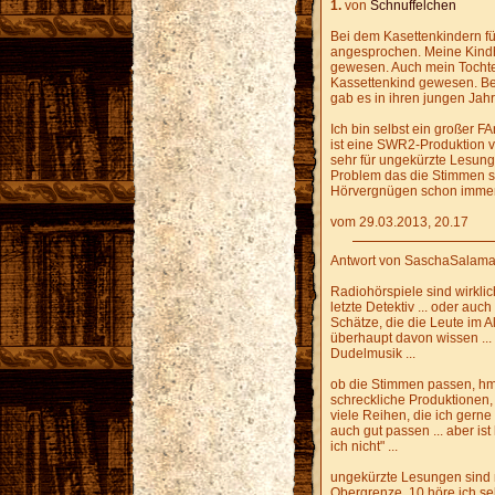
1.
von
Schnuffelchen
Bei dem Kasettenkindern fü
angesprochen. Meine Kindh
gewesen. Auch mein Tochter 
Kassettenkind gewesen. B
gab es in ihren jungen Jahr
Ich bin selbst ein großer F
ist eine SWR2-Produktion v
sehr für ungekürzte Lesung
Problem das die Stimmen so
Hörvergnügen schon imme
vom 29.03.2013, 20.17
Antwort von SaschaSalama
Radiohörspiele sind wirklic
letzte Detektiv ... oder auch
Schätze, die die Leute im Al
überhaupt davon wissen ... 
Dudelmusik ...
ob die Stimmen passen, hm
schreckliche Produktionen, 
viele Reihen, die ich gerne 
auch gut passen ... aber ist
ich nicht" ...
ungekürzte Lesungen sind m
Obergrenze, 10 höre ich se