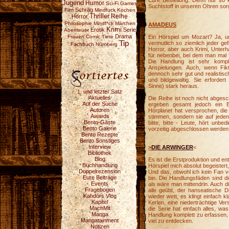
Eure Bestellung. Denn nur so k
Jugend
Humor
Sci-Fi
Games
Suchtstoff in unseren Ohren sorg
Schräg
Film
Mindfuck
Kochen
Thriller
Reihe
Horror
Philosophie
Mindf*ck
Märchen
AMADEUS
Krimi
Erotik
Serie
Abenteuer
Drama
Frauen
Comic
Tiere
Ein Hörspiel um Mozart? Ja, u
Tip
vermutlich so ziemlich jeder ge
Fachbuch
Nürnberg
Horror, aber auch Krimi, Unterha
für nebenbei, bei dem man mal 
Die Handlung ist sehr kompl
Anspielungen. Auch, wenn Fikt
dennoch sehr gut und realistisc
und bildgewaltig. Sie erforder
Sinne) stark heraus.
1. und letzter Satz
Aktuelles
Die Reihe ist noch nicht abgesc
Auf der Suche
ergeben gesamt jedoch ein Bi
Autoren
Hörplanet hat versprochen, die 
Awards
stimmen, sondern sie auf jeden
Bento-Gäste
bitte, bitte - Leute, hört un
Bento Galerie
vorzeitig abgeschlossen werde
Bento Rezepte
Bento Sonstiges
Interview
>
DIE ARWINGER
<
Bibliothek
Blog
Es ist die Erstproduktion und en
Buchhandlung
Hörspiel mich absolut begeister
Doppelrezension
Und das, obwohl ich kein Fan 
Eure Beiträge
bin. Die Handlungsfäden sind di
Events
als wäre man mittendrin. Auch d
Fragebogen
alle geübt, der hanseatische D
Kahdors Vlog
wieder wett, es klingt einfach k
Kapitel
Kerlen, eine niederträchtige V
MachMit
die Serie hat einfach alles, w
Manga
Handlung komplett zu erfassen, 
Mangatainment
viel zu entdecken.
Notizen