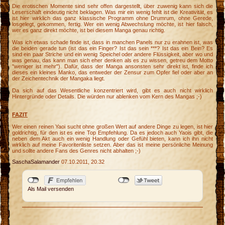
Die erotischen Momente sind sehr offen dargestellt, über zuwenig kann sich die
Leserschaft eindeutig nicht beklagen. Was mir ein wenig fehlt ist die Kreativität, es
ist hier wirklich das ganz klassische Programm ohne Drumrum, ohne Gerede,
losgelegt, gekommen, fertig. Wer ein wenig Abwechslung möchte, ist hier falsch,
wer es ganz direkt möchte, ist bei diesem Manga genau richtig.
Was ich etwas schade finde ist, dass in manchen Panels nur zu erahnen ist, was
die beiden gerade tun (ist das ein Finger? Ist das sein ***? Ist das ein Bein? Es
sind ein paar Striche und ein wenig Speichel oder andere Flüssigkeit, aber wo und
was genau, das kann man sich eher denken als es zu wissen, getreu dem Motto
"weniger ist mehr"). Dafür, dass der Manga ansonsten sehr direkt ist, finde ich
dieses ein kleines Manko, das entweder der Zensur zum Opfer fiel oder aber an
der Zeichentechnik der Mangaka liegt.
Da sich auf das Wesentliche konzentriert wird, gibt es auch nicht wirklich
Hintergründe oder Details. Die würden nur ablenken vom Kern des Mangas ;-)
FAZIT
Wer einen reinen Yaoi sucht ohne großen Wert auf andere Dinge zu legen, ist hier
goldrichtig, für den ist es eine Top Empfehlung. Da es jedoch auch Yaois gibt, die
neben dem Akt auch ein wenig Handlung oder Gefühl bieten, kann ich ihn nicht
wirklich auf meine Favoritenliste setzen. Aber das ist meine persönliche Meinung
und sollte andere Fans des Genres nicht abhalten ;-)
SaschaSalamander
07.10.2011, 20.32
Als Mail versenden