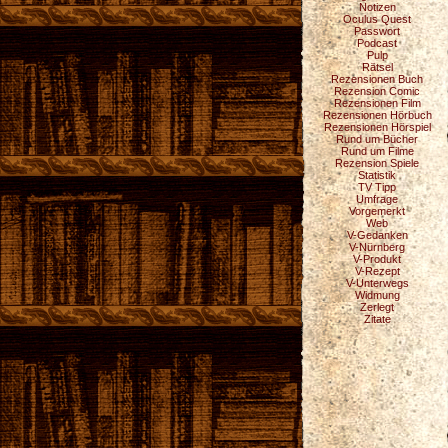
Notizen
Oculus Quest
Passwort
Podcast
Pulp
Rätsel
Rezensionen Buch
Rezension Comic
Rezensionen Film
Rezensionen Hörbuch
Rezensionen Hörspiel
Rund um Bücher
Rund um Filme
Rezension Spiele
Statistik
TV Tipp
Umfrage
Vorgemerkt
Web
V-Gedanken
V-Nürnberg
V-Produkt
V-Rezept
V-Unterwegs
Widmung
Zerlegt
Zitate