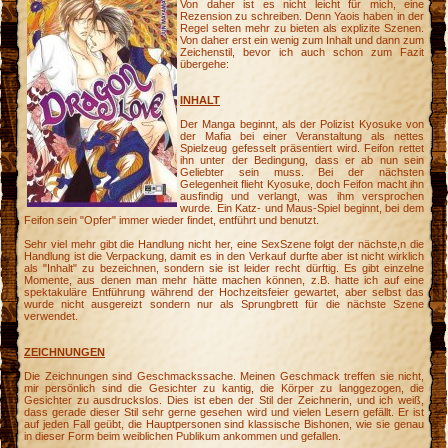
Von daher ist es nicht leicht für mich, eine
Rezension zu schreiben. Denn Yaois haben in der
Regel selten mehr zu bieten als explizite Szenen.
Von daher erst ein wenig zum Inhalt und dann zum
Zeichenstil, bevor ich auch schon zum Fazit
übergehe:
INHALT
Der Manga beginnt, als der Polizist Kyosuke von
der Mafia bei einer Veranstaltung als nettes
Spielzeug gefesselt präsentiert wird. Feifon rettet
ihn unter der Bedingung, dass er ab nun sein
Geliebter sein muss. Bei der nächsten
Gelegenheit flieht Kyosuke, doch Feifon macht ihn
ausfindig und verlangt, was ihm versprochen
wurde. Ein Katz- und Maus-Spiel beginnt, bei dem
Feifon sein "Opfer" immer wieder findet, entführt und benutzt.
Sehr viel mehr gibt die Handlung nicht her, eine SexSzene folgt der nächste,n die
Handlung ist die Verpackung, damit es in den Verkauf durfte aber ist nicht wirklich
als "Inhalt" zu bezeichnen, sondern sie ist leider recht dürftig. Es gibt einzelne
Momente, aus denen man mehr hätte machen können, z.B. hatte ich auf eine
spektakuläre Entführung während der Hochzeitsfeier gewartet, aber selbst das
wurde nicht ausgereizt sondern nur als Sprungbrett für die nächste Szene
verwendet.
ZEICHNUNGEN
Die Zeichnungen sind Geschmackssache. Meinen Geschmack treffen sie nicht,
mir persönlich sind die Gesichter zu kantig, die Körper zu langgezogen, die
Gesichter zu ausdruckslos. Dies ist eben der Stil der Zeichnerin, und ich weiß,
-
dass gerade dieser Stil sehr gerne gesehen wird und vielen Lesern gefällt. Er ist
auf jeden Fall geübt, die Hauptpersonen sind klassische Bishonen, wie sie genau
in dieser Form beim weiblichen Publikum ankommen und gefallen.