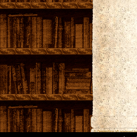
© DesignBlog V5 powered b