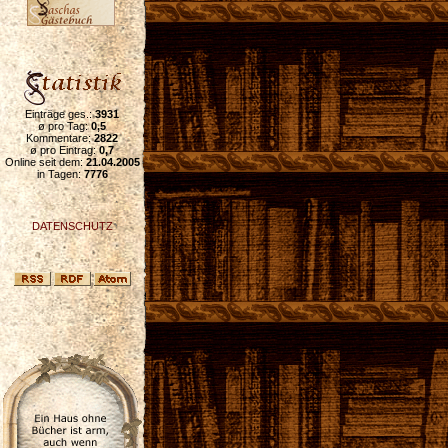
Einträge ges.:
3931
ø pro Tag:
0,5
Kommentare:
2822
ø pro Eintrag:
0,7
Online seit dem:
21.04.2005
in Tagen:
7776
DATENSCHUTZ