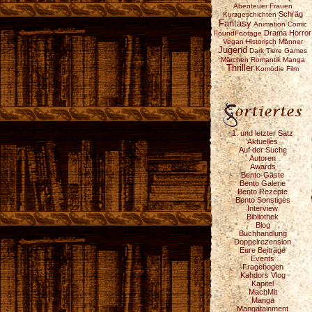
Abenteuer
Frauen
Schräg
Kurzgeschichten
Fantasy
Animation
Comic
Drama
Horror
FoundFootage
Vegan
Historisch
Männer
Jugend
Dark
Tiere
Games
Märchen
Romantik
Manga
Thriller
Komödie
Film
1. und letzter Satz
Aktuelles
Auf der Suche
Autoren
Awards
Bento-Gäste
Bento Galerie
Bento Rezepte
Bento Sonstiges
Interview
Bibliothek
Blog
Buchhandlung
Doppelrezension
Eure Beiträge
Events
Fragebogen
Kahdors Vlog
Kapitel
MachMit
Manga
Mangatainment