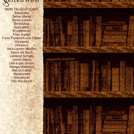
MEIN TAUSCHTICKET
Bakeneko
Bento-Mania
Bento-Lunch
Bentoshop
Buzzaldrin
Erzählmirnix
Frau Jupiter
Fürst Frederick von Flatter
Hörplanet
Hörstern
Inka Loreen Minden
Katze mit Buch
Lektorat Schultz
Letzte Sätze
Like a gay dream
Manga Madness
Marco Callari
Marterpfahl
Nekobento
Tofu Nerdpunk