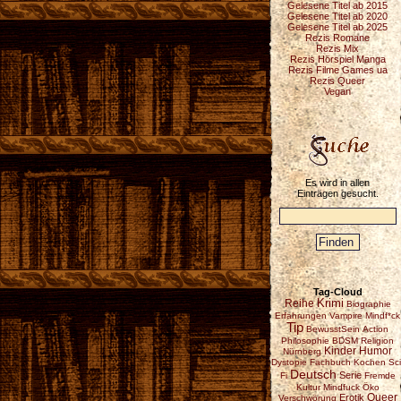
Gelesene Titel ab 2015
Gelesene Titel ab 2020
Gelesene Titel ab 2025
Rezis Romane
Rezis Mix
Rezis Hörspiel Manga
Rezis Filme Games ua
Rezis Queer
Vegan
Es wird in allen
Einträgen gesucht.
Tag-Cloud
Reihe
Krimi
Biographie
Erfahrungen
Vampire
Mindf*ck
Tip
BewusstSein
Action
Philosophie
BDSM
Religion
Kinder
Humor
Nürnberg
Dystopie
Fachbuch
Kochen
Sci
Deutsch
Serie
Fi
Fremde
Kultur
Mindfuck
Öko
Erotik
Queer
Verschwörung