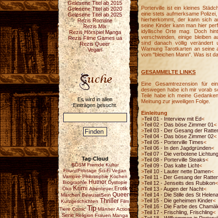
Gelesene Titel ab 2015
Porterville ist ein kleines Stä
Gelesene Titel ab 2020
eine stets aufmerksame Polizei,
Gelesene Titel ab 2025
hierherkommt, der kann sich a
Rezis Romane
seine Kinder kann man hier perfe
Rezis Mix
idyllische Orte mag. Doch hi
Rezis Hörspiel Manga
verschwinden, einige bleiben a
Rezis Filme Games ua
sind danach völlig verändert u
Rezis Queer
Warnung Tarotkarten an seine 
Vegan
vom "bleichen Mann". Was ist da
GESAMMELTE LINKS
Eine Gesamtrezension für eine
deswegen habe ich mir vorab s
Teile habe ich meine Gedanken 
Es wird in allen
Meinung zur jeweiligen Folge.
Einträgen gesucht.
Einleitung
>
Teil 01 - Interview mit Ed
<
>
Teil 02 - Das böse Zimmer 01
<
>
Teil 03 - Der Gesang der Ratte
>
Teil 04 - Das böse Zimmer 02
<
>
Teil 05 - Porterville Times
<
>
Teil 06 - In den Jagdgründen
<
>
Teil 07 - Die verbotene Lichtun
Tag-Cloud
>
Teil 08 - Porterville Steaks
<
BDSM
Fremde Kultur
>
Teil 09 - Das kalte Licht
<
FoundFootage
Sci-Fi
Vegan
>
Teil 10 - Lauter nette Damen
<
Vampire
Philosophie
Kochen
>
Teil 11 - Der Gesang der Ratte
Humor
Biographie
Dystopie
>
Teil 12 - Jenseits des Rubikon
<
Krimi
Erotik
Öko
Abenteuer
>
Teil 13 - Augen der Nacht
<
Queer
>
Teil 14 - Die Stille des St Hele
Märchen
BewusstSein
Thriller
>
Teil 15 - Die geheimen Kinder
<
Kurzgeschichten
Film
>
Teil 16 - Die Farbe des Chamä
Tip
Tiere
Comic
Männer
Action
>
Teil 17 - Frischling, Frischling
<
Serie
Religion
Frauen
Manga