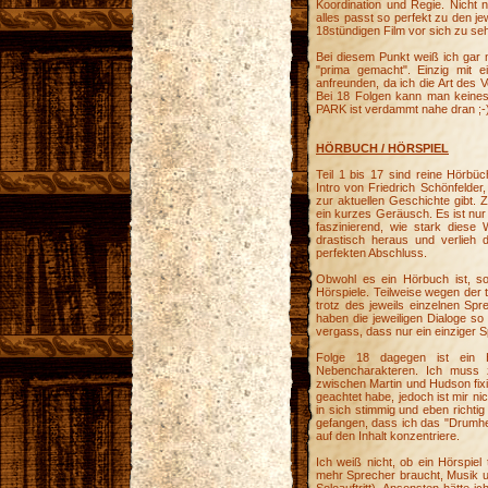
Koordination und Regie. Nicht 
alles passt so perfekt zu den j
18stündigen Film vor sich zu seh
Bei diesem Punkt weiß ich gar n
"prima gemacht". Einzig mit 
anfreunden, da ich die Art des 
Bei 18 Folgen kann man keines
PARK ist verdammt nahe dran ;-
HÖRBUCH / HÖRSPIEL
Teil 1 bis 17 sind reine Hörbüc
Intro von Friedrich Schönfelder
zur aktuellen Geschichte gibt.
ein kurzes Geräusch. Es ist nur 
faszinierend, wie stark diese 
drastisch heraus und verlieh 
perfekten Abschluss.
Obwohl es ein Hörbuch ist, sor
Hörspiele. Teilweise wegen der 
trotz des jeweils einzelnen Sp
haben die jeweiligen Dialoge so
vergass, dass nur ein einziger 
Folge 18 dagegen ist ein H
Nebencharakteren. Ich muss 
zwischen Martin und Hudson fix
geachtet habe, jedoch ist mir nic
in sich stimmig und eben richtig
gefangen, dass ich das "Drumhe
auf den Inhalt konzentriere.
Ich weiß nicht, ob ein Hörspiel
mehr Sprecher braucht, Musik u