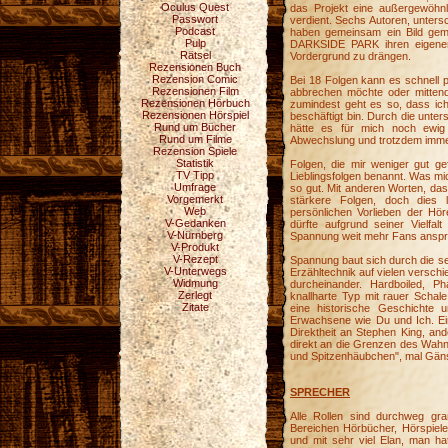
Oculus Quest
das Projekt eine außergewöhn
Passwort
verdient. Sechs Autoren, unters
Podcast
haben gemeinsam ein Bild gemal
Pulp
DARKSIDE PARK ihren eigenen 
Rätsel
Vordergrund zu drängen.
Rezensionen Buch
Rezension Comic
Bei 18 Folgen kann es schnell 
Rezensionen Film
abbrechen möchte oder mittendr
Rezensionen Hörbuch
zumindest geht es so, dass ich 
Rezensionen Hörspiel
beschäftigt bin. Durch die unte
Rund um Bücher
hätte es für mich noch ewig
Rund um Filme
Abwechslung und trotzdem imme
Rezension Spiele
Statistik
Folgen, die mir weniger gut ge
TV Tipp
Lieblingsfolgen benannt. Was mi
Umfrage
so gut. Mit anderen Worten, das
Vorgemerkt
stärkere Folgen, doch dies 
Web
persönlichen Vorlieben der Höre
V-Gedanken
dürfte aufgrund seiner Vielfa
V-Nürnberg
Spannung weit mehr Fans ansprec
V-Produkt
V-Rezept
Spannung baut sich durch die s
V-Unterwegs
Erzähltechnik auf vielen versch
Widmung
durcheinander. Hardboiled, Pha
Zerlegt
knallharte Typ mit rauer Schal
Zitate
eine historische Geschichte 
Erwachsene wie Du und Ich. Ein
Direktheit an Stephen King, and
direkt an die Grenzen des Wahn
und Spitzenhäubchen", mal Gäns
SPRECHER
Alle Rollen sind durchweg gr
Bereichen Hörbücher, Hörspiele,
und mit sehr viel Elan, man hat