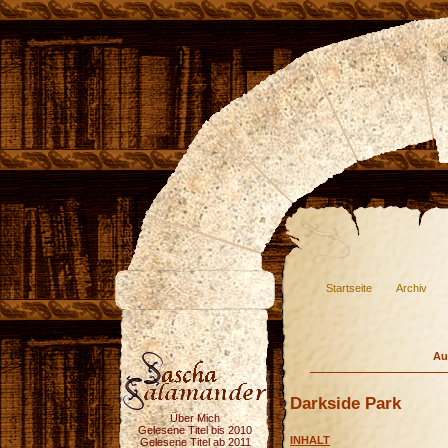
Startseite
Archiv
Au
Darkside Park
Über Mich
Gelesene Titel bis 2010
INHALT
Gelesene Titel ab 2011