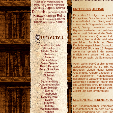
>
Teil 18 - Willkommen in Portervil
Fachbuch
Verschwörung
Mindf*ck
Games
Nürnberg
Jugend
Schräg
Mindfuck
UMSETZUNG, AUFBAU
Deutsch
Erfahrungen
Dark
Fantasy
Die ersten 17 Folgen sind jewei
Reihe
Komödie
Perspektive. Verschiedene Betei
Horror
Historisch
Romantik
von außerhalb der Stadt, mal 
Drama
Kinder
Animation
später auch Eingeweihte und Mitw
wenig Bezug zueinander, und 
Figuren verbindet und welchem
dienen soll. Während die Serie
nach immer mehr Querverbindu
erwähnt, hier und da wird ei
geschildert, Symbole und Elem
1. und letzter Satz
Doch der eigentlichen Lösung k
Aktuelles
DARKSIDE PArK mit 18 Folgen a
Auf der Suche
wenn man gerade in der zweiten
Autoren
endlich mehr wissen will und s
Awards
Perfekt gemacht, die Spannung s
Bento-Gäste
Bento Galerie
Auch, wenn jede Geschichte eine
Bento Rezepte
abgeschlossen ist, so gibt 
Bento Sonstiges
Episoden dienen dabei ledigl
Interview
Gesamtbild. Andere dagegen t
Bibliothek
zum eigentlichen Protagonisten
Blog
geschilderte Zusammenfassung 
Buchhandlung
wesentlich konkreter: Martin tri
Doppelrezension
ein Geheimnis birgt. Er beginnt
Eure Beiträge
irrt durch die Stadt, trifft auf v
Events
Ziel ist und alles erfahren soll.
Fragebogen
Kahdors Vlog
Kapitel
SECHS VERSCHIEDENE AUT
MachMit
Manga
Die Zusammenarbeit verschied
Mangatainment
Gesamtkonzept, an dem sich alle
Notizen
Köche verderben den Brei", m