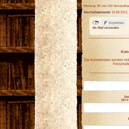
Wertung: 95 von 100 Versandha
SaschaSalamander
15.08.2012,
Als Mail versenden
Komm
Die Kommentare werden redak
Freischalt
De
(Wird