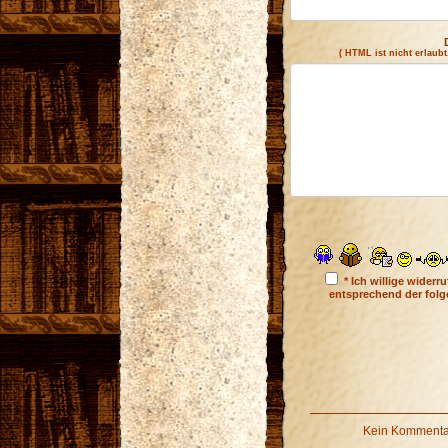
( HTML ist
nicht
erlaubt
* Ich willige wider
entsprechend der fol
Kein Kommentar