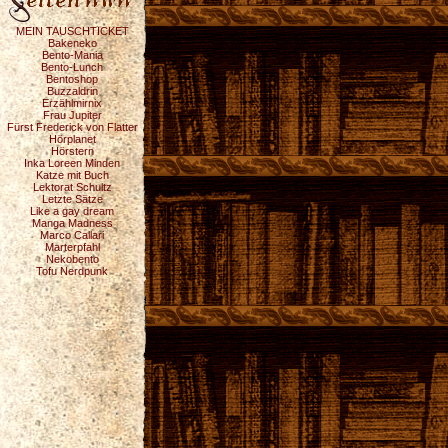
MEIN TAUSCHTICKET
Bakeneko
Bento-Mania
Bento-Lunch
Bentoshop
Buzzaldrin
Erzählmirnix
Frau Jupiter
Fürst Frederick von Flatter
Hörplanet
Hörstern
Inka Loreen Minden
Katze mit Buch
Lektorat Schultz
Letzte Sätze
Like a gay dream
Manga Madness
Marco Callari
Marterpfahl
Nekobento
Tofu Nerdpunk