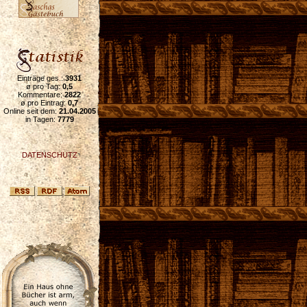
Einträge ges.:
3931
ø pro Tag:
0,5
Kommentare:
2822
ø pro Eintrag:
0,7
Online seit dem:
21.04.2005
in Tagen:
7779
DATENSCHUTZ