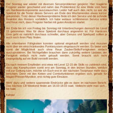
Der Sonntag war wieder mit diversen Serverproblemen gespickt. Hier reagierte
Frogster wieder geschwind und nahm das Problemkind für eine Weile vom Netz
um Hardwarekomponente auszutauschen. Leider half auch dies nicht, so war die
Spielzeit für die Tester dieses Servers am Ende des Wochenendes etwas kürzer
gekommen. Trotz dieser Hardwareprobleme finde ich den Service und die schnelle
Reaktion des Hosters vorbildlich. Ich habe weitaus schlimmeren Service erlebt
und freue mich, dass Frogster hierbei mit guten Ansätzen startet.
Am Ende bin ich von Freitag bis Sonntag mit Unterbrechungen dennoch bis Level
15 gekommen. Was für diese Spielzeit durchaus angenehm ist. Für Hardcore
User geht es natürlich durchaus schneller, aber Genuss und Spielspaß sollten ja
auch noch ihren Platz finden.
Alle erlernbaren Fähigkeiten konnten optional eingekauft werden und mussten
nicht über ein einschränkendes Punktesystem eingetauscht werden. Es bietet sich
somit die Möglichkeit auch ohne Reue Zauber/Skills/Fertigkeiten einfach
auszuprobieren. Bei Nichtgefallen brauchen dann zukünftig weitere Updates der
Fertigkeit einfach nicht mehr gekauft werden. Somit braucht sich nicht
zwangsläufig auf ein Build versteift werden.
Da nach meinem Empfinden erst etwa mit Level 12-15 die Skills so zahlreich sind,
dass das Kampfsystem somit erst am Sonntag, in den letzten Stunden, wirklich
voll zur Geltung kam, möchte ich Euch erst in der nächsten Testphase mehr dazu
berichten. Denn mit den Ketten und Combofunktionen ergeben sich, gerade für
Magier/Priester/Mystiker, erst richtig gute Einsätze.
Mehr dazu und weitere spannende Eindrücke gibt es dann im nächstem Bericht.
Das nächste CB Weekend findet am 16.03-18.03 statt. Vielleicht sieht man sich...
bis bald,
Kahdor