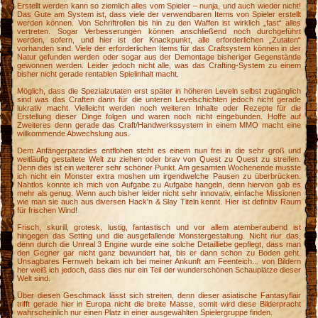
Erstellt werden kann so ziemlich alles vom Spieler – nunja, und auch wieder nicht!
Das Gute am System ist, dass viele der verwendbaren Items von Spieler erstellt
werden können. Von Schriftrollen bis hin zu den Waffen ist wirklich „fast“ alles
vertreten. Sogar Verbesserungen können anschließend noch durchgeführt
werden, sofern, und hier ist der Knackpunkt, alle erforderlichen „Zutaten“
vorhanden sind. Viele der erforderlichen Items für das Craftsystem können in der
Natur gefunden werden oder sogar aus der Demontage bisheriger Gegenstände
gewonnen werden. Leider jedoch nicht alle, was das Crafting-System zu einem
bisher nicht gerade rentablen Spielinhalt macht.
Möglich, dass die Spezialzutaten erst später in höheren Leveln selbst zugänglich
sind was das Craften dann für die unteren Levelschichten jedoch nicht gerade
lukrativ macht. Vielleicht werden noch weiteren Inhalte oder Rezepte für die
Erstellung dieser Dinge folgen und waren noch nicht eingebunden. Hoffe auf
Zweiteres denn gerade das Craft/Handwerkssystem in einem MMO macht eine
willkommende Abwechslung aus.
Dem Anfängerparadies entflohen steht es einem nun frei in die sehr groß und
weitläufig gestaltete Welt zu ziehen oder brav von Quest zu Quest zu streifen.
Denn dies ist ein weiterer sehr schöner Punkt. Am gesamten Wochenende musste
ich nicht ein Monster extra moshen um irgendwelche Pausen zu überbrücken.
Nahtlos konnte ich mich von Aufgabe zu Aufgabe hangeln, denn hiervon gab es
mehr als genug. Wenn auch bisher leider nicht sehr innovativ, einfache Missionen
wie man sie auch aus diversen Hack'n & Slay Titeln kennt. Hier ist definitiv Raum
für frischen Wind!
Frisch, skurill, grotesk, lustig, fantastisch und vor allem atemberaubend ist
hingegen das Setting und die ausgefallende Monstergestaltung. Nicht nur das,
denn durch die Unreal 3 Engine wurde eine solche Detailliebe gepflegt, dass man
den Gegner gar nicht ganz bewundert hat, bis er dann schon zu Boden geht.
Unsagbares Fernweh bekam ich bei meiner Ankunft am Feenteich... von Bildern
her weiß ich jedoch, dass dies nur ein Teil der wunderschönen Schauplätze dieser
Welt sind.
Über diesen Geschmack lässt sich streiten, denn dieser asiatische Fantasyflair
trifft gerade hier in Europa nicht die breite Masse, somit wird diese Bilderpracht
wahrscheinlich nur einen Platz in einer ausgewählten Spielergruppe finden.