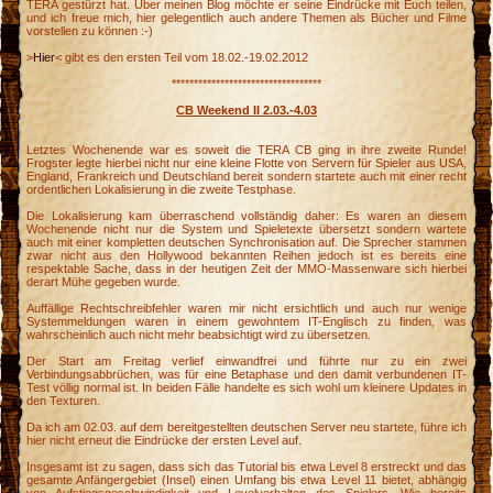
TERA gestürzt hat. Über meinen Blog möchte er seine Eindrücke mit Euch teilen,
und ich freue mich, hier gelegentlich auch andere Themen als Bücher und Filme
vorstellen zu können :-)
>
Hier
< gibt es den ersten Teil vom 18.02.-19.02.2012
**********************************
CB Weekend II 2.03.-4.03
Letztes Wochenende war es soweit die TERA CB ging in ihre zweite Runde!
Frogster legte hierbei nicht nur eine kleine Flotte von Servern für Spieler aus USA,
England, Frankreich und Deutschland bereit sondern startete auch mit einer recht
ordentlichen Lokalisierung in die zweite Testphase.
Die Lokalisierung kam überraschend vollständig daher: Es waren an diesem
Wochenende nicht nur die System und Spieletexte übersetzt sondern wartete
auch mit einer kompletten deutschen Synchronisation auf. Die Sprecher stammen
zwar nicht aus den Hollywood bekannten Reihen jedoch ist es bereits eine
respektable Sache, dass in der heutigen Zeit der MMO-Massenware sich hierbei
derart Mühe gegeben wurde.
Auffällige Rechtschreibfehler waren mir nicht ersichtlich und auch nur wenige
Systemmeldungen waren in einem gewohntem IT-Englisch zu finden, was
wahrscheinlich auch nicht mehr beabsichtigt wird zu übersetzen.
Der Start am Freitag verlief einwandfrei und führte nur zu ein zwei
Verbindungsabbrüchen, was für eine Betaphase und den damit verbundenen IT-
Test völlig normal ist. In beiden Fälle handelte es sich wohl um kleinere Updates in
den Texturen.
Da ich am 02.03. auf dem bereitgestellten deutschen Server neu startete, führe ich
hier nicht erneut die Eindrücke der ersten Level auf.
e
Insgesamt ist zu sagen, dass sich das Tutorial bis etwa Level 8 erstreckt und das
n
gesamte Anfängergebiet (Insel) einen Umfang bis etwa Level 11 bietet, abhängig