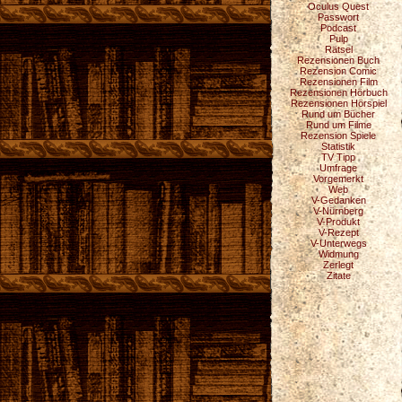
Oculus Quest
Passwort
Podcast
Pulp
Rätsel
Rezensionen Buch
Rezension Comic
Rezensionen Film
Rezensionen Hörbuch
Rezensionen Hörspiel
Rund um Bücher
Rund um Filme
Rezension Spiele
Statistik
TV Tipp
Umfrage
Vorgemerkt
Web
V-Gedanken
V-Nürnberg
V-Produkt
V-Rezept
V-Unterwegs
Widmung
Zerlegt
Zitate