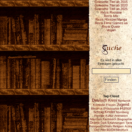
Gelesene Titel ab 2015
Gelesene Titel ab 2020
Gelesene Titel ab 2025
Rezis Romane
Rezis Mix
Rezis Hörspiel Manga
Rezis Filme Games ua
Rezis Queer
Vegan
Es wird in allen
Einträgen gesucht.
Tag-Cloud
Deutsch
Krimi
Romantik
Jugend
Komödie
Frauen
Humor
Mindf*ck
Philosophie
Schräg
Kinder
Nürnberg
Fremde Kultur
Animation
Märchen
Fachbuch
Biographie
Drama
Dark
Erfahrungen
Tier
Kurzgeschichten
Religion
Actio
Öko
Film
BDSM
Mindfuck