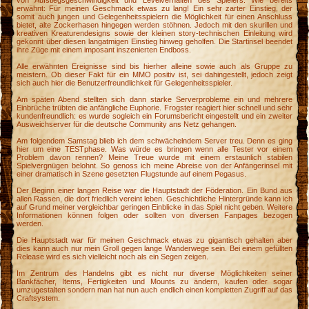
von Aufstiegsgeschwindigkeit und Levelverhalten des Spielers. Wie bereits
erwähnt: Für meinen Geschmack etwas zu lang! Ein sehr zarter Einstieg, der
somit auch jungen und Gelegenheitsspielern die Möglichkeit für einen Anschluss
e
bietet, alte Zockerhasen hingegen werden stöhnen. Jedoch mit den skurillen und
kreativen Kreaturendesigns sowie der kleinen story-technischen Einleitung wird
gekonnt über diesen langatmigen Einstieg hinweg geholfen. Die Startinsel beendet
ihre Züge mit einem imposant inszenierten Endboss.
Alle erwähnten Ereignisse sind bis hierher alleine sowie auch als Gruppe zu
meistern. Ob dieser Fakt für ein MMO positiv ist, sei dahingestellt, jedoch zeigt
sich auch hier die Benutzerfreundlichkeit für Gelegenheitsspieler.
Am späten Abend stellten sich dann starke Serverprobleme ein und mehrere
Einbrüche trübten die anfängliche Euphorie. Frogster reagiert hier schnell und sehr
kundenfreundlich: es wurde sogleich ein Forumsbericht eingestellt und ein zweiter
Ausweichserver für die deutsche Community ans Netz gehangen.
Am folgendem Samstag blieb ich dem schwächelndem Server treu. Denn es ging
hier um eine TESTphase. Was würde es bringen wenn alle Tester vor einem
Problem davon rennen? Meine Treue wurde mit einem erstaunlich stabilen
Spielvergnügen belohnt. So genoss ich meine Abreise von der Anfängerinsel mit
einer dramatisch in Szene gesetzten Flugstunde auf einem Pegasus.
Der Beginn einer langen Reise war die Hauptstadt der Föderation. Ein Bund aus
allen Rassen, die dort friedlich vereint leben. Geschichtliche Hintergründe kann ich
auf Grund meiner vergleichbar geringen Einblicke in das Spiel nicht geben. Weitere
Informationen können folgen oder sollten von diversen Fanpages bezogen
werden.
Die Hauptstadt war für meinen Geschmack etwas zu gigantisch gehalten aber
dies kann auch nur mein Groll gegen lange Wanderwege sein. Bei einem gefüllten
Release wird es sich vielleicht noch als ein Segen zeigen.
Im Zentrum des Handelns gibt es nicht nur diverse Möglichkeiten seiner
Bankfächer, Items, Fertigkeiten und Mounts zu ändern, kaufen oder sogar
umzugestalten sondern man hat nun auch endlich einen kompletten Zugriff auf das
Craftsystem.