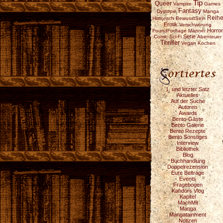
Tip
Queer
Vampire
Games
Fantasy
Dystopie
Manga
Reih
Historisch
BewusstSein
Erotik
Verschwörung
Horror
FoundFootage
Männer
Serie
Comic
Sci-Fi
Abenteuer
Thriller
Vegan
Kochen
1. und letzter Satz
Aktuelles
Auf der Suche
Autoren
Awards
Bento-Gäste
Bento Galerie
Bento Rezepte
Bento Sonstiges
Interview
Bibliothek
Blog
Buchhandlung
Doppelrezension
Eure Beiträge
Events
Fragebogen
Kahdors Vlog
Kapitel
MachMit
Manga
Mangatainment
Notizen