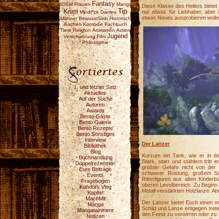
Fantasy
BDSM
Frauen
Manga
Diese Klasse des Heilers bietet
Tip
Krimi
nur etwas für Liebhaber, aber i
Mindf*ck
Games
etwas Neues ausprobieren wolle
Männer
BewusstSein
Historisch
Kochen
Komödie
Fachbuch
Tiere
Religion
Animation
Action
Jugend
Verschwörung
Film
Philosophie
1. und letzter Satz
Aktuelles
Auf der Suche
Autoren
Awards
Bento-Gäste
Bento Galerie
Bento Rezepte
Bento Sonstiges
Interview
Der Lanzer
Bibliothek
Blog
Kurzum ein Tank, wie er in d
Buchhandlung
Stark, starr und stählern tritt
Doppelrezension
größter Gefahr nicht von der 
Eure Beiträge
schwerer Rüstung, großem Sc
Events
Ritterfiguren aus alten Kinder
Fragebogen
oberen Levelbereich. Zu Beginn s
Kahdors Vlog
Metall verstärkten Holzlanze. Abe
Kapitel
MachMit
Der Lanzer bietet Euch einen m
Manga
Schild und Lanze entgegen trete
Mangatainment
den Feind zu verwirren oder zu 
Notizen