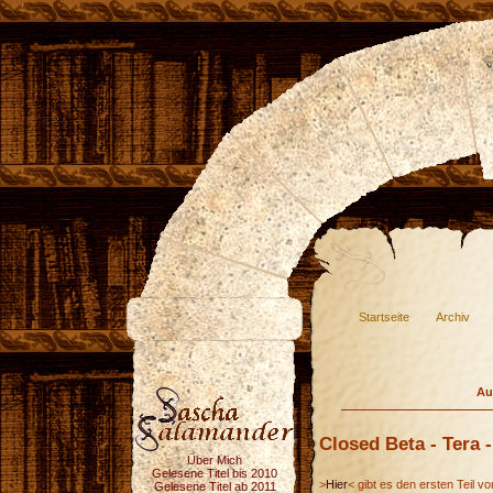
Startseite
Archiv
Au
Closed Beta - Tera - 
Über Mich
Gelesene Titel bis 2010
>
Hier
< gibt es den ersten Teil 
Gelesene Titel ab 2011