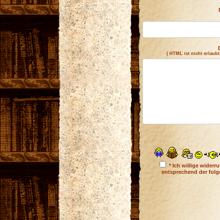
( HTML ist
nicht
erlaubt
* Ich willige wider
entsprechend der fol