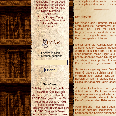
>
Hier
< gibt es den zweiten Teil
Gelesene Titel ab 2015
>
Hier
< gibt es den dritten Teil 
Gelesene Titel ab 2020
Gelesene Titel ab 2025
**********************************
Rezis Romane
Rezis Mix
Der Priester
Rezis Hörspiel Manga
Rezis Filme Games ua
Die Klasse des Priesters ist ei
Rezis Queer
erstaunlich viel Kampfpower im 
Vegan
Klasse. Als Heiler mit einer
Regeneration bis Wiederbelebung
ohne Pet, ging ich davon aus, 
Dem war gewiss nicht so!
Sicher sind die Kampfzauber d
anderen Caster-Klassen, jedoch
Angriffen des Priesters. Denn d
Es wird in allen
aber gerecht. Meine Eindrücke 
Einträgen gesucht.
positiv, denn mit etwas Übung u
sich diese Klasse problemlos so
Priester ließ sich gemeinsam seh
Sicher muss gesagt sein: Den Pr
einer Gruppe zu spielen ist ein
erfordert aber sicher nicht un
Bereich bin ich mir sicher, das
Heilzauber geschickt allein gesp
Tag-Cloud
Deutsch
Zu den Heilzaubern sei ges
Schräg
Horror
Sci-
daherkommen. Direktanwendung,
Fi
Märchen
Öko
Dystopie
Gruppenanwendung ist alles vo
Queer
Mindfuck
Fremde Kultur
sich größtenteils alle auf di
Thriller
Serie
Kurzgeschichten
Debuffs stehen dem Priester zur
Kinder
Abenteuer
Comic
FoundFootage
Vampire
Abschließend muss ich sagen
Erotik
Romantik
Dark
Nürnberg
Priester flüssiger ineinander 
Reihe
Biographie
Vegan
Schadens das Spielen spannend 
Drama
Humor
Erfahrungen