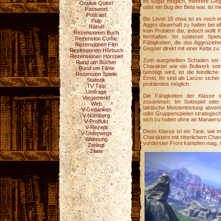
es sogar möglich, mehrere Gegn
Oculus Quest
oder ein Bug der Beta war, ist mi
Passwort
Podcast
Bis Level 15 etwa ist es noch e
Pulp
Aggro dauerhaft zu halten bei a
Rätsel
kein Problem dar, jedoch wollt 
Rezensionen Buch
fernhalten. Im späteren Spie
Rezension Comic
Fähigkeiten, die das Aggrozieh
Rezensionen Film
Gegner direkt mit einer Kette z
Rezensionen Hörbuch
Rezensionen Hörspiel
Zum ausgeteilten Schaden sei g
Rund um Bücher
Charakter wie ein Bollwerk sein
Rund um Filme
benötigt wird, ist die feindlic
Rezension Spiele
Ernst, Ihr seid als Lanzer sicher 
Statistik
problemlos möglich.
TV Tipp
Umfrage
Die Fähigkeiten der Klasse
Vorgemerkt
zusammen. Im Solospiel oder 
Web
taktische Meisterleistung abver
V-Gedanken
oder Gruppenspielen strategisc
V-Nürnberg
sich zu halten ohne an Manaersc
V-Produkt
V-Rezept
Diese Klasse ist ein Tank, wie 
V-Unterwegs
Charaktere mit ritterlichem Ch
Widmung
vorderster Front kämpfen mag, i
Zerlegt
Zitate