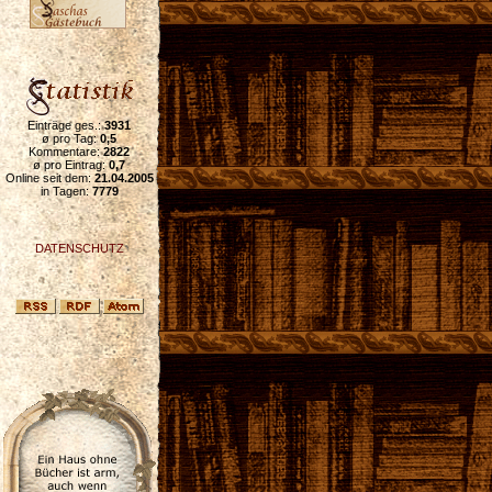
Einträge ges.:
3931
ø pro Tag:
0,5
Kommentare:
2822
ø pro Eintrag:
0,7
Online seit dem:
21.04.2005
in Tagen:
7779
DATENSCHUTZ