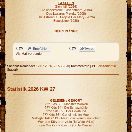
GESEHEN
Glennkill (2026)
Die unheimliche Klassenfahrt (2006)
Das Lazarus Projekt (2008)
The Astronaut - Projekt Hail Mary (2026)
Beetlejuice (1988)
NEUZUGÄNGE
Als Mail versenden
SaschaSalamander
12.07.2026, 22.53
|
(0/0)
Kommentare
|
PL
|
einsortiert in:
Statistik
Statistik 2026 KW 27
GELESEN / GEHÖRT
??? Kids 63 - Monster-Wolken
??? Kids 64 - Die Schatzhöhle
??? Kids 65 - Der Goldhund
??? Kids 66 - Geheimnis im Meer
Midnight Tales 119 - Alles Böse kommt von oben
Wer den Kürzeren zieht (M W de Vries)
Kein Mucks - Rebecca (D Du Maurier)