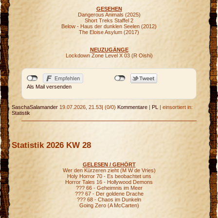
GESEHEN
Dangerous Animals (2025)
Short Treks Staffel 2
Below - Haus der dunklen Seelen (2012)
The Eloise Asylum (2017)
NEUZUGÄNGE
Lockdown Zone Level X 03 (R Oishi)
Als Mail versenden
SaschaSalamander
19.07.2026, 21.53
|
(0/0)
Kommentare
|
PL
|
einsortiert in:
Statistik
Statistik 2026 KW 28
GELESEN / GEHÖRT
Wer den Kürzeren zieht (M W de Vries)
Holy Horror 70 - Es beobachtet uns
Horror Tales 16 - Hollywood Demons
??? 66 - Geheimnis im Meer
??? 67 - Der goldene Drache
??? 68 - Chaos im Dunkeln
Going Zero (A McCarten)