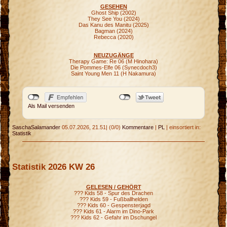
GESEHEN
Ghost Ship (2002)
They See You (2024)
Das Kanu des Manitu (2025)
Bagman (2024)
Rebecca (2020)
NEUZUGÄNGE
Therapy Game: Re 06 (M Hinohara)
Die Pommes-Elfe 06 (Synecdoch3)
Saint Young Men 11 (H Nakamura)
Als Mail versenden
SaschaSalamander
05.07.2026, 21.51
|
(0/0)
Kommentare
|
PL
|
einsortiert in:
Statistik
Statistik 2026 KW 26
GELESEN / GEHÖRT
??? Kids 58 - Spur des Drachen
??? Kids 59 - Fußballhelden
??? Kids 60 - Gespensterjagd
??? Kids 61 - Alarm im Dino-Park
??? Kids 62 - Gefahr im Dschungel