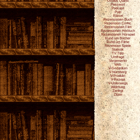
Oculus Quest
Passwort
Podcast
Pulp
Rätsel
Rezensionen Buch
Rezension Comic
Rezensionen Film
Rezensionen Hörbuch
Rezensionen Hörspiel
Rund um Bücher
Rund um Filme
Rezension Spiele
Statistik
TV Tipp
Umfrage
Vorgemerkt
Web
V-Gedanken
V-Nürnberg
V-Produkt
V-Rezept
V-Unterwegs
Widmung
Zerlegt
Zitate