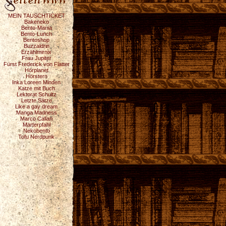
MEIN TAUSCHTICKET
Bakeneko
Bento-Mania
Bento-Lunch
Bentoshop
Buzzaldrin
Erzählmirnix
Frau Jupiter
Fürst Frederick von Flatter
Hörplanet
Hörstern
Inka Loreen Minden
Katze mit Buch
Lektorat Schultz
Letzte Sätze
Like a gay dream
Manga Madness
Marco Callari
Marterpfahl
Nekobento
Tofu Nerdpunk