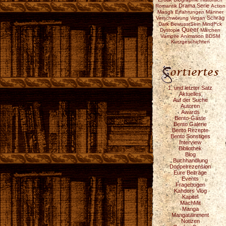
Drama
Serie
Romantik
Action
Manga
Erfahrungen
Männer
Schräg
Verschwörung
Vegan
Dark
BewusstSein
Mindf*ck
Queer
Dystopie
Märchen
Vampire
Animation
BDSM
Kurzgeschichten
1. und letzter Satz
Aktuelles
Auf der Suche
Autoren
Awards
Bento-Gäste
Bento Galerie
Bento Rezepte
Bento Sonstiges
Interview
Bibliothek
Blog
Buchhandlung
Doppelrezension
Eure Beiträge
Events
Fragebogen
Kahdors Vlog
Kapitel
MachMit
Manga
Mangatainment
Notizen