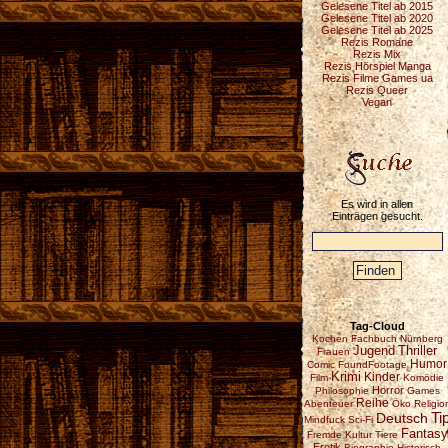
Gelesene Titel ab 2015
Gelesene Titel ab 2020
Gelesene Titel ab 2025
Rezis Romane
Rezis Mix
Rezis Hörspiel Manga
Rezis Filme Games ua
Rezis Queer
Vegan
Es wird in allen
Einträgen gesucht.
Tag-Cloud
Kochen
Fachbuch
Nürnberg
Jugend
Thriller
Frauen
Humor
Comic
FoundFootage
Krimi
Kinder
Film
Komödie
Horror
Philosophie
Games
Reihe
Abenteuer
Öko
Religio
Deutsch
Ti
Mindfuck
Sci-Fi
Fantasy
Fremde Kultur
Tiere
Erotik
Biographie
Historisch