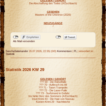
GELESEN / GEHÖRT
Die Abschaffung des Todes (A Eschbach)
GESEHEN
Masters of the Universe (2026)
NEUZUGÄNGE
/
Als Mail versenden
SaschaSalamander
26.07.2026, 22.55
|
(0/0)
Kommentare
|
PL
|
einsortiert in:
Statistik
Statistik 2026 KW 29
GELESEN / GEHÖRT
??? 69 - Die Rätselfalle
??? 70 - Aufbruch ins All
??? 71 - Tatort Trampolin
??? 72 - Die Laser-Falle
??? 73 - Surfstrand in Gefahr
Ins fahle Herz des Sommers (A Eschbach)
Insel-Krimi 43 - Die Haie von Nassau
Küsten-Krimi 29 - Nachtleiche