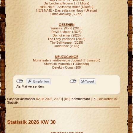
Die Leichenpflegerin 1 (J Miura)
HEN NA E - Seltsame Bilder (Uketsu)
HEN NA IE - Das seltsame Haus (Uketsu)
Ohne Ausweg (S Zeh)
GESEHEN
Jurassic World (2015)
Devil´s Mouth (2026)
Do not enter (2026)
The Lady vanishes (2013)
The Bell Keeper (2025)
Undertone (2025)
NEUZUGÄNGE
Muminvaters wildbewegte Jugend (T Jansson)
Sturm im Mumintal (T Jansson)
Detektiv Conan 108
Als Mail versenden
SaschaSalamander
02.08.2026, 20.31
|
(0/0)
Kommentare
|
PL
|
einsortiert in:
Statistik
n
Statistik 2026 KW 30
p