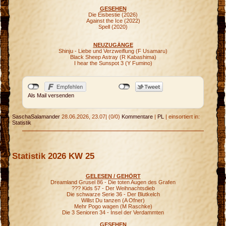
GESEHEN
Die Eisbestie (2026)
Against the Ice (2022)
Spell (2020)
NEUZUGÄNGE
Shinju - Liebe und Verzweiflung (F Usamaru)
Black Sheep Astray (R Kabashima)
I hear the Sunspot 3 (Y Fumino)
Als Mail versenden
SaschaSalamander
28.06.2026, 23.07
|
(0/0)
Kommentare
|
PL
|
einsortiert in:
Statistik
Statistik 2026 KW 25
GELESEN / GEHÖRT
Dreamland Grusel 86 - Die toten Augen des Grafen
??? Kids 57 - Der Weihnachtsdieb
Die schwarze Serie 36 - Der Blutkelch
Willst Du tanzen (A Ofner)
Mehr Pogo wagen (M Raschke)
Die 3 Senioren 34 - Insel der Verdammten
GESEHEN