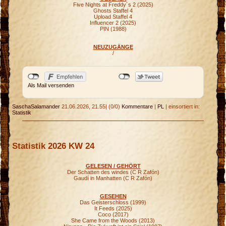
Five Nights at Freddy´s 2 (2025)
Ghosts Staffel 4
Upload Staffel 4
Influencer 2 (2025)
PIN (1988)
NEUZUGÄNGE
/
Als Mail versenden
SaschaSalamander
21.06.2026, 21.55
|
(0/0)
Kommentare
|
PL
|
einsortiert in:
Statistik
Statistik 2026 KW 24
GELESEN / GEHÖRT
Der Schatten des windes (C R Zafón)
Gaudí in Manhatten (C R Zafón)
GESEHEN
Das Geisterschloss (1999)
It Feeds (2025)
Coco (2017)
She Came from the Woods (2013)