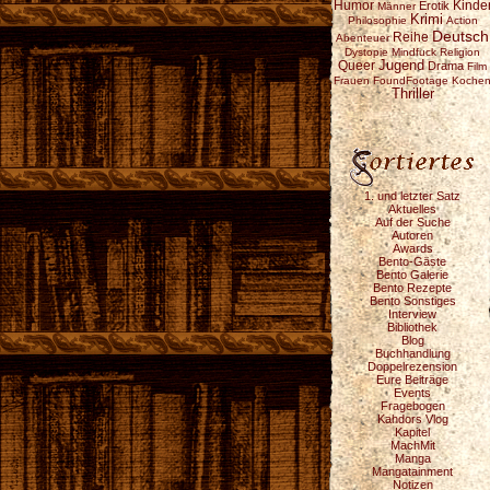
Humor
Erotik
Kinde
Männer
Krimi
Philosophie
Action
Deutsch
Reihe
Abenteuer
Dystopie
Mindfuck
Religion
Jugend
Queer
Drama
Film
Frauen
FoundFootage
Koche
Thriller
1. und letzter Satz
Aktuelles
Auf der Suche
Autoren
Awards
Bento-Gäste
Bento Galerie
Bento Rezepte
Bento Sonstiges
Interview
Bibliothek
Blog
Buchhandlung
Doppelrezension
Eure Beiträge
Events
Fragebogen
Kahdors Vlog
Kapitel
MachMit
Manga
Mangatainment
Notizen