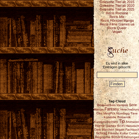
Gelesene Titel ab 2015
Gelesene Titel ab 2020
Gelesene Titel ab 2025
Rezis Romane
Rezis Mix
Rezis Hörspiel Manga
Rezis Filme Games ua
Rezis Queer
Vegan
Es wird in allen
Einträgen gesucht.
Tag-Cloud
Serie
BewusstSein
Vampire
Fantasy
Manga
Verschwörun
Öko
Mindf*ck
Nürnberg
Tiere
Komödie
Romantik
Tip
Kurzgeschichten
Animatio
Horror
Games
Sci-Fi
Historisc
Dark
Märchen
Vegan
Fachbuc
Schräg
Fremde Kultur
Comic
Biographie
BDSM
Erfahrunge