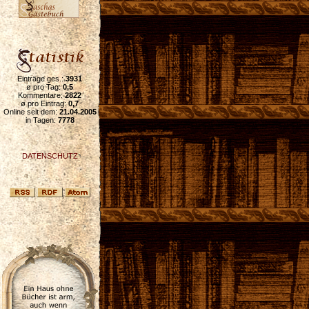
Einträge ges.:
3931
ø pro Tag:
0,5
Kommentare:
2822
ø pro Eintrag:
0,7
Online seit dem:
21.04.2005
in Tagen:
7778
DATENSCHUTZ