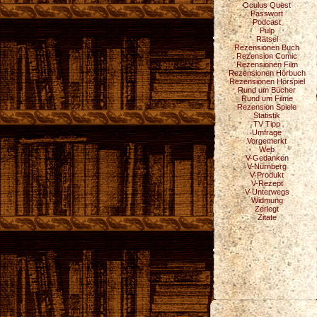
Oculus Quest
Passwort
Podcast
Pulp
Rätsel
Rezensionen Buch
Rezension Comic
Rezensionen Film
Rezensionen Hörbuch
Rezensionen Hörspiel
Rund um Bücher
Rund um Filme
Rezension Spiele
Statistik
TV Tipp
Umfrage
Vorgemerkt
Web
V-Gedanken
V-Nürnberg
V-Produkt
V-Rezept
V-Unterwegs
Widmung
Zerlegt
Zitate