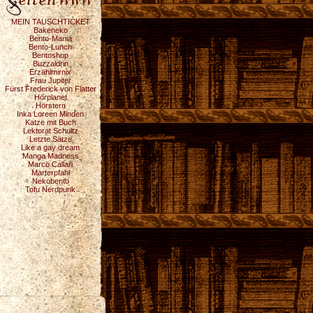
MEIN TAUSCHTICKET
Bakeneko
Bento-Mania
Bento-Lunch
Bentoshop
Buzzaldrin
Erzählmirnix
Frau Jupiter
Fürst Frederick von Flatter
Hörplanet
Hörstern
Inka Loreen Minden
Katze mit Buch
Lektorat Schultz
Letzte Sätze
Like a gay dream
Manga Madness
Marco Callari
Marterpfahl
Nekobento
Tofu Nerdpunk