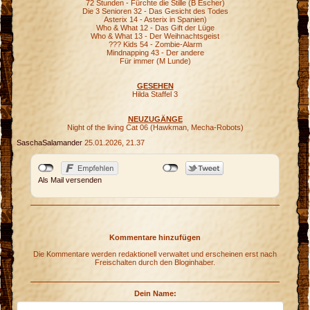
72 Stunden - Fürchte die Stille (B Escher)
Die 3 Senioren 32 - Das Gesicht des Todes
Asterix 14 - Asterix in Spanien)
Who & What 12 - Das Gift der Lüge
Who & What 13 - Der Weihnachtsgeist
??? Kids 54 - Zombie-Alarm
Mindnapping 43 - Der andere
Für immer (M Lunde)
GESEHEN
Hilda Staffel 3
NEUZUGÄNGE
Night of the living Cat 06 (Hawkman, Mecha-Robots)
SaschaSalamander
25.01.2026, 21.37
Als Mail versenden
Kommentare hinzufügen
g
Die Kommentare werden redaktionell verwaltet und erscheinen erst nach
Freischalten durch den Bloginhaber.
n
h
h
Dein Name:
n