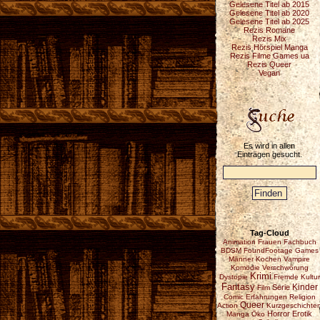
Gelesene Titel ab 2015
Gelesene Titel ab 2020
Gelesene Titel ab 2025
Rezis Romane
Rezis Mix
Rezis Hörspiel Manga
Rezis Filme Games ua
Rezis Queer
Vegan
Es wird in allen
Einträgen gesucht.
Tag-Cloud
Animation
Frauen
Fachbuch
BDSM
FoundFootage
Games
Männer
Kochen
Vampire
Komödie
Verschwörung
Krimi
Dystopie
Fremde Kultur
Fantasy
Serie
Kinder
Film
Comic
Erfahrungen
Religion
Queer
Action
Kurzgeschichte
Horror
Erotik
Manga
Öko