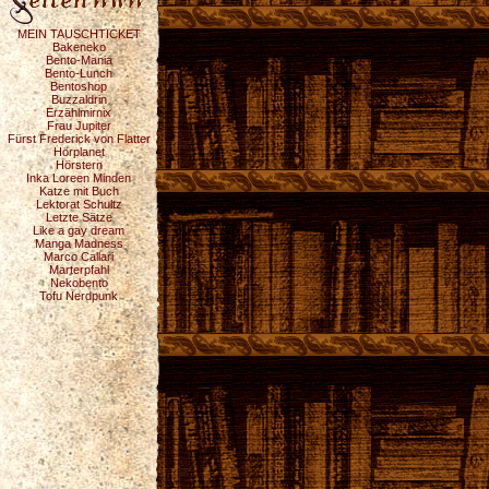
MEIN TAUSCHTICKET
Bakeneko
Bento-Mania
Bento-Lunch
Bentoshop
Buzzaldrin
Erzählmirnix
Frau Jupiter
Fürst Frederick von Flatter
Hörplanet
Hörstern
Inka Loreen Minden
Katze mit Buch
Lektorat Schultz
Letzte Sätze
Like a gay dream
Manga Madness
Marco Callari
Marterpfahl
Nekobento
Tofu Nerdpunk