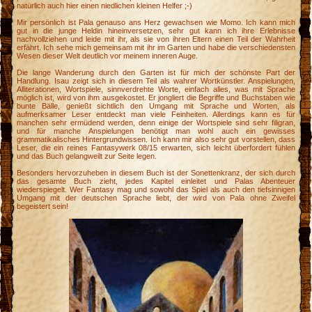
natürlich auch hier einen niedlichen kleinen Helfer ;-)
Mir persönlich ist Pala genauso ans Herz gewachsen wie Momo. Ich kann mich
gut in die junge Heldin hineinversetzen, sehr gut kann ich ihre Erlebnisse
nachvollziehen und leide mit ihr, als sie von ihren Eltern einen Teil der Wahrheit
erfährt. Ich sehe mich gemeinsam mit ihr im Garten und habe die verschiedensten
Wesen dieser Welt deutlich vor meinem inneren Auge.
Die lange Wanderung durch den Garten ist für mich der schönste Part der
Handlung. Isau zeigt sich in diesem Teil als wahrer Wortkünstler. Anspielungen,
Alliterationen, Wortspiele, sinnverdrehte Worte, einfach alles, was mit Sprache
möglich ist, wird von ihm ausgekostet. Er jongliert die Begriffe und Buchstaben wie
bunte Bälle, genießt sichtlich den Umgang mit Sprache und Worten, als
aufmerksamer Leser entdeckt man viele Feinheiten. Allerdings kann es für
manchen sehr ermüdend werden, denn einige der Wortspiele sind sehr filigran,
und für manche Anspielungen benötigt man wohl auch ein gewisses
grammatikalisches Hintergrundwissen. Ich kann mir also sehr gut vorstellen, dass
Leser, die ein reines Fantasywerk 08/15 erwarten, sich leicht überfordert fühlen
und das Buch gelangweilt zur Seite legen.
Besonders hervorzuheben in diesem Buch ist der Sonettenkranz, der sich durch
das gesamte Buch zieht, jedes Kapitel einleitet und Palas Abenteuer
wiederspiegelt. Wer Fantasy mag und sowohl das Spiel als auch den tiefsinnigen
Umgang mit der deutschen Sprache liebt, der wird von Pala ohne Zweifel
begeistert sein!