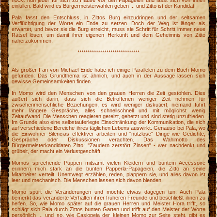
hockt nun jeder für sich zu Hause vor den Papageien und lässt sich von ihnen
i
einlullen. Bald wird es Bürgermeisterwahlen geben ... und Zitto ist der Kandidat!
Pala fasst den Entschluss, in Zittos Burg einzudringen und der seltsamen
Verflüchtigung der Worte ein Ende zu setzen. Doch der Weg ist länger als
erwartet, und bevor sie die Burg erreicht, muss sie Schritt für Schritt immer neue
Rätsel lösen, um damit ihrer eigenen Herkunft und dem Geheimnis von Zitto
näherzukommen.
********************************
Als großer Fan von Michael Ende habe ich einige Parallelen zu dem Buch Momo
gefunden: Das Grundthema ist ähnlich, und auch in der Aussage lassen sich
gewisse Gemeinsamkeiten finden.
In Momo wird den Menschen von den grauen Herren die Zeit gestohlen. Dies
äußert sich darin, dass sich die Betroffenen weniger Zeit nehmen für
zwischenmenschliche Beziehungen, es wird weniger diskutiert, niemand führt
mehr längere Gespräche, alles schnellschnell und mit möglichst wenig
Zeitaufwand. Die Menschen reagieren gereizt, gehetzt und sind stetig unzufrieden.
Im Grunde also eine selbstauferlegte Einschränkung der Kommunikation, die sich
auf verschiedene Bereiche ihres täglichen Lebens auswirkt. Genauso bei Pala, wo
die Einwohner Silencias effektiver arbeiten und "nutzlose" Dinge wie Gedichte,
Gespräche oder Diskussionen verachten. Das Wahlmotto des
Bürgermeisterkandidaten Zitto: "Zaudern zerstört Zinsen" - wer nachdenkt und
grübelt, der macht ein Verlustgeschäft.
Momos sprechende Puppen mitsamt vielen Kleidern und buntem Accessoire
erinnern mich stark an die bunten Papperla-Papageien, die Zitto an seine
Mitarbeiter verteilt. Unentwegt erzählen, reden, plappern sie, und alles davon ist
leer und mechanisch. Die Menschen lassen sich davon blenden.
Momo spürt die Veränderungen und möchte etwas dagegen tun. Auch Pala
bemerkt das veränderte Verhalten ihrer früheren Freunde und beschließt ihnen zu
helfen. So, wie Momo später auf die grauen Herren und Meister Hora trifft, so
schlägt sich Pala durch Zittos bunten Garten und trifft auf den Meister der Worte
persönlich ... und so, wie Casiopeia der kleinen Momo zur Seite steht, gibt es