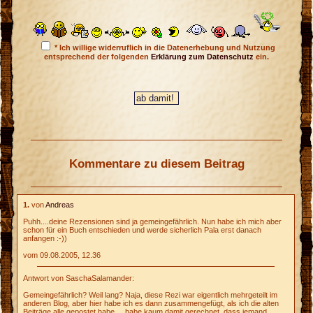
* Ich willige widerruflich in die Datenerhebung und Nutzung
entsprechend der folgenden
Erklärung zum Datenschutz
ein.
Kommentare zu diesem Beitrag
1.
von
Andreas
Puhh....deine Rezensionen sind ja gemeingefährlich. Nun habe ich mich aber
schon für ein Buch entschieden und werde sicherlich Pala erst danach
anfangen :-))
vom 09.08.2005, 12.36
Antwort von SaschaSalamander:
Gemeingefährlich? Weil lang? Naja, diese Rezi war eigentlich mehrgeteilt im
anderen Blog, aber hier habe ich es dann zusammengefügt, als ich die alten
Beiträge alle gepostet habe ... habe kaum damit gerechnet, dass jemand