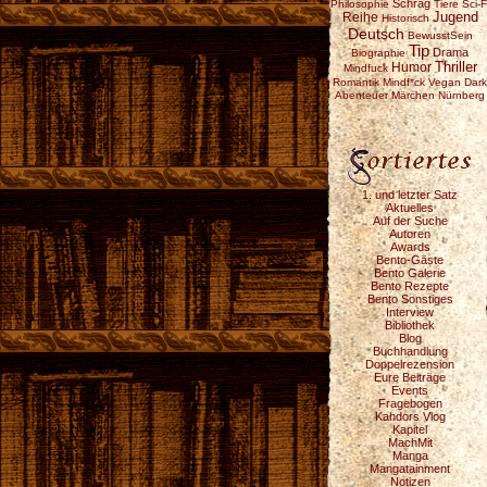
Schräg
Philosophie
Tiere
Sci-F
Reihe
Jugend
Historisch
Deutsch
BewusstSein
Tip
Drama
Biographie
Thriller
Humor
Mindfuck
Romantik
Mindf*ck
Vegan
Dark
Abenteuer
Märchen
Nürnberg
1. und letzter Satz
Aktuelles
Auf der Suche
Autoren
Awards
Bento-Gäste
Bento Galerie
Bento Rezepte
Bento Sonstiges
Interview
Bibliothek
Blog
Buchhandlung
Doppelrezension
Eure Beiträge
Events
Fragebogen
Kahdors Vlog
Kapitel
MachMit
Manga
Mangatainment
Notizen