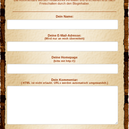
Die Kommentare werden redaktionell verwaltet und erscheinen erst nach
Freischalten durch den Bloginhaber.
Dein Name:
Deine E-Mail-Adresse:
(Wird nur an mich übermittelt)
Deine Homepage
:
(bitte mit http://)
Dein Kommentar:
( HTML ist
nicht
erlaubt. URLs werden automatisch umgewandelt.)