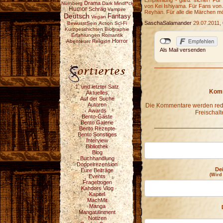
Empfehlung - ganz sicher! Fü
Drama
Nürnberg
Dark
Mindf*ck
von Kei Ishiyama. Für Fans von 
Humor
Schräg
Vampire
Reyhan. Für alle die Märchen mö
Deutsch
Fantasy
Vegan
SaschaSalamander
29.07.2011, 
BewusstSein
Action
Sci-Fi
Kurzgeschichten
Biographie
Erfahrungen
Romantik
Horror
Abenteuer
Religion
Als Mail versenden
1. und letzter Satz
Komm
Aktuelles
Auf der Suche
Autoren
Die Kommentare werden redak
Awards
Freischalt
Bento-Gäste
Bento Galerie
Bento Rezepte
Bento Sonstiges
Interview
Bibliothek
Blog
Buchhandlung
Doppelrezension
De
Eure Beiträge
(Wird
Events
Fragebogen
Kahdors Vlog
Kapitel
MachMit
Manga
Mangatainment
Notizen