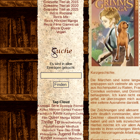
Gelesene Titel ab 2015
Gelesene Titel ab 2020
Gelesene Titel ab 2025
Rezis Romane
Rezis Mix
Rezis Hörspiel Manga
Rezis Filme Games ua
Rezis Queer
Vegan
Es wird in allen
Einträgen gesucht.
Kurzgeschichte.
Die Märchen sind keine langw
entpuppen sich vielmehr als sy
aus Aschenputtel zu Ratten, Frau
Cornelius vertreten, und Dornrö
behaupteten. Ich kann nicht 
gefiel, sie überzeugten mich au
Tag-Cloud
eine seltene Ausnahme darstellt.
Serie
Komödie
Dystopie
Fremde
Kultur
Männer
Games
Frauen
Die Zeichnungen sind allesamt g
Krimi
Fachbuch
Kochen
Comic
sehr deutlich voneinander, abe
Queer
Zeichner - obwohl teils noch im
Film
Manga
BDSM
Tip
haben und sich teils inzwisch
Thriller
Verschwörung
Hierbei möchte ich vor allem 
FoundFootage
Mindfuck
bereits in ihren vorherigen We
Erotik
Historisch
Tiere
Öko
wieder hervorragende Arbeit abge
Jugend
Reihe
Philosophie
Kinder
Animation
Märchen