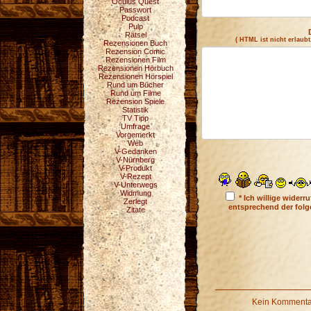
Oculus Quest
Passwort
Podcast
Pulp
Rätsel
( HTML ist
nicht
erlaubt
Rezensionen Buch
Rezension Comic
Rezensionen Film
Rezensionen Hörbuch
Rezensionen Hörspiel
Rund um Bücher
Rund um Filme
Rezension Spiele
Statistik
TV Tipp
Umfrage
Vorgemerkt
Web
V-Gedanken
V-Nürnberg
V-Produkt
V-Rezept
V-Unterwegs
Widmung
* Ich willige wider
Zerlegt
entsprechend der fol
Zitate
Kein Kommentar