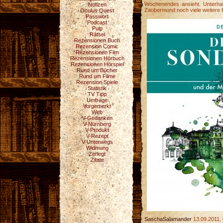
Wochenendes ansieht. Unterhalt
Notizen
Zaubermond noch viele weitere F
Oculus Quest
Passwort
Podcast
Pulp
Rätsel
Rezensionen Buch
Rezension Comic
Rezensionen Film
Rezensionen Hörbuch
Rezensionen Hörspiel
Rund um Bücher
Rund um Filme
Rezension Spiele
Statistik
TV Tipp
Umfrage
Vorgemerkt
Web
V-Gedanken
V-Nürnberg
V-Produkt
V-Rezept
V-Unterwegs
Widmung
Zerlegt
Zitate
SaschaSalamander
13.09.2011, 