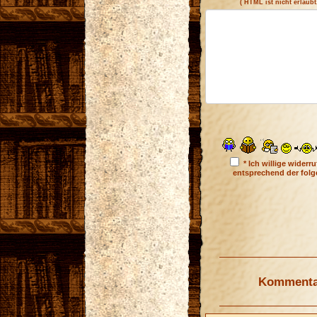
( HTML ist
nicht
erlaubt
* Ich willige wider
entsprechend der fol
Kommentar