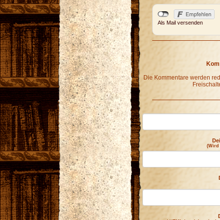
Als Mail versenden
Komm
Die Kommentare werden redak
Freischalt
De
(Wird