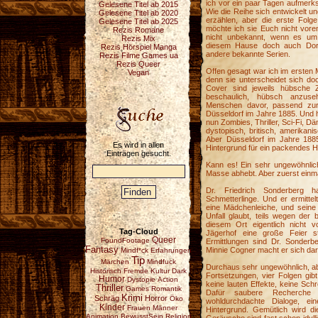
ich vor ein paar Tagen auf
Gelesene Titel ab 2015
Wie die Reihe sich entwickelt u
Gelesene Titel ab 2020
erzählen, aber die erste Folg
Gelesene Titel ab 2025
möchte ich sie Euch nicht vore
Rezis Romane
nicht unbekannt, wenn es um 
Rezis Mix
diesem Hause doch auch Dori
Rezis Hörspiel Manga
andere bekannte Serien.
Rezis Filme Games ua
Rezis Queer
Offen gesagt war ich im ersten Mo
Vegan
denn sie unterscheidet sich do
Cover sind jeweils hübsche Z
beschaulich, hübsch anzuseh
Menschen davor, passend zur Z
Düsseldorf im Jahre 1885. Und hi
nun Zombies, Thriller, Sci-Fi, D
dystopisch, britisch, amerikan
Aber Düsseldorf im Jahre 1885
Es wird in allen
Hintergrund für ein packendes Hö
Einträgen gesucht.
Kann es! Ein sehr ungewöhnlich
Masse abhebt. Aber zuerst einm
Dr. Friedrich Sonderberg 
Schmetterlinge. Und er ermitte
eine Mädchenleiche, und seine N
Unfall glaubt, teils wegen der 
diesem Ort eigentlich nicht 
Tag-Cloud
Jägerhof eine große Feier st
Queer
FoundFootage
Ermittlungen sind Dr. Sonderbe
Fantasy
Minnie Cogner macht er sich dara
Mindf*ck
Erfahrungen
Tip
Märchen
Mindfuck
Durchaus sehr ungewöhnlich, ab
Historisch
Fremde Kultur
Dark
Fortsetzungen, vier Folgen gibt
Humor
Dystopie
Action
keine lauten Effekte, keine Schr
Thriller
Games
Romantik
Dafür saubere Recherche de
Krimi
Schräg
Horror
Öko
wohldurchdachte Dialoge, ei
Kinder
Frauen
Männer
Hintergrund. Gemütlich wird d
Animation
BewusstSein
Religion