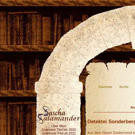
Startseite
Archiv
Au
Detektei Sonderber
Über Mich
Gelesene Titel bis 2010
Aus dem Hause Zaubermond ersc
Gelesene Titel ab 2011