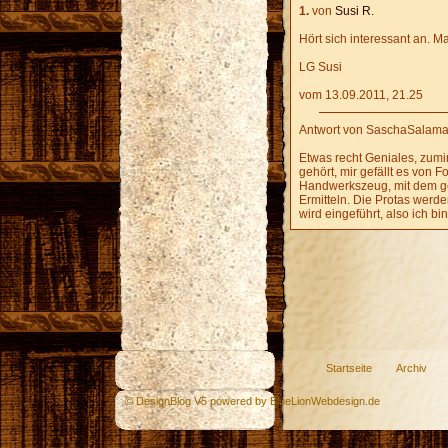
1.
von
Susi R.
Hört sich interessant an. M
LG Susi
vom 13.09.2011, 21.25
Antwort von SaschaSalama
Etwas recht Geniales, zumin
gehört, mir gefällt es von 
Handwerkszeug, mit dem gea
Ermitteln. Die Protas werd
wird eingeführt, also ich bin
Startseite
Archiv
© DesignBlog V5 powered by BlueLionWebdesign.de