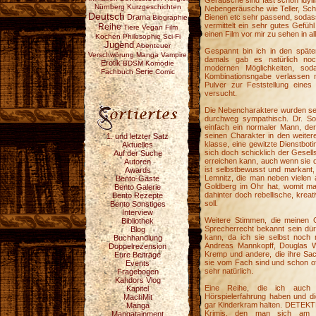
Geräusche sind fast schon idyll
Nürnberg
Kurzgeschichten
Nebengeräusche wie Teller, Schr
Deutsch
Drama
Bienen etc sehr passend, sodass
Biographie
vermittelt ein sehr gutes Gefüh
Reihe
Tiere
Vegan
Film
einen Film vor mir zu sehen in all
Kochen
Philosophie
Sci-Fi
Jugend
Abenteuer
Gespannt bin ich in den spät
Verschwörung
Manga
Vampire
damals gab es natürlich no
Erotik
BDSM
Komödie
modernen Möglichkeiten, sod
Serie
Fachbuch
Comic
Kombinationsngabe verlassen
Pulver zur Feststellung eine
versucht.
Die Nebencharaktere wurden sehr
durchweg sympathisch. Dr. Son
einfach ein normaler Mann, der
seinen Charakter in den weiter
1. und letzter Satz
klasse, eine gewitzte Dienstbotin
Aktuelles
sich doch schicklich der Gesell
Auf der Suche
erreichen kann, auch wenn sie d
Autoren
ist selbstbewusst und markant,
Awards
Lemnitz, die man neben vielen 
Bento-Gäste
Goldberg im Ohr hat, womit man
Bento Galerie
dahinter doch rebellische, kreat
Bento Rezepte
soll.
Bento Sonstiges
Interview
Weitere Stimmen, die meinen 
Bibliothek
Sprecherrecht bekannt sein dürf
Blog
kann, da ich sie selbst noch n
Buchhandlung
Andreas Mannkopff, Douglas W
Doppelrezension
Kremp und andere, die ihre Sac
Eure Beiträge
sie vom Fach sind und schon of
Events
sehr natürlich.
Fragebogen
Kahdors Vlog
Eine Reihe, die ich auch 
Kapitel
Hörspielerfahrung haben und di
MachMit
gar Kinderkram halten. DETEK
Manga
Krimis, den man sich am 
Mangatainment